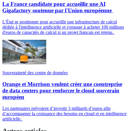
La France candidate pour accueillir une AI
Gigafactory soutenue par l'Union européenne
L'État se positionne pour accueillir une infrastructure de calcul
dédiée à l'intelligence artificielle et s'engage à acheter 100 millions
d'euros de capacités de calcul si un projet français est retenu.
Souveraineté des centre de données
Orange et Morrison veulent créer une coentreprise
de data centers pour renforcer le cloud souverain
européen
Les partenaires prévoient d’investir 3 milliards d’euros afin
d’accompagner la croissance des besoins en cloud et en intelligence
artificielle.