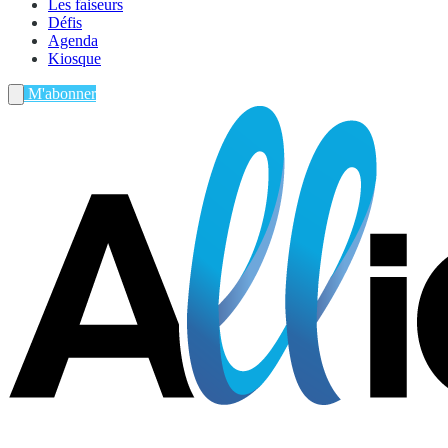
Les faiseurs
Défis
Agenda
Kiosque
M'abonner