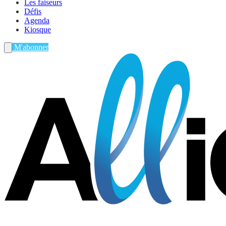
Les faiseurs
Défis
Agenda
Kiosque
M'abonner