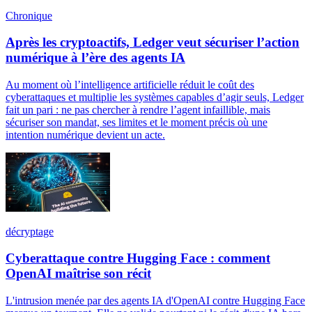
Chronique
Après les cryptoactifs, Ledger veut sécuriser l’action
numérique à l’ère des agents IA
Au moment où l’intelligence artificielle réduit le coût des
cyberattaques et multiplie les systèmes capables d’agir seuls, Ledger
fait un pari : ne pas chercher à rendre l’agent infaillible, mais
sécuriser son mandat, ses limites et le moment précis où une
intention numérique devient un acte.
décryptage
Cyberattaque contre Hugging Face : comment
OpenAI maîtrise son récit
L'intrusion menée par des agents IA d'OpenAI contre Hugging Face