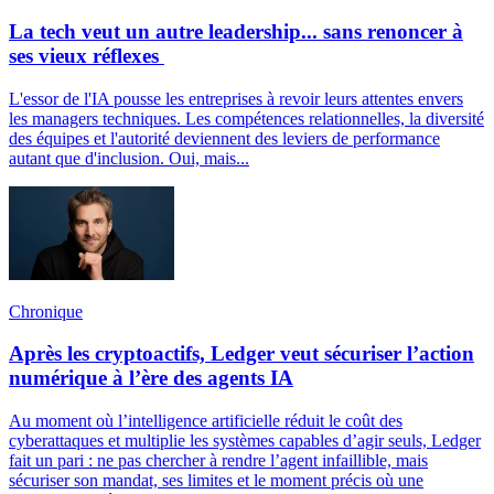
La tech veut un autre leadership... sans renoncer à
ses vieux réflexes
L'essor de l'IA pousse les entreprises à revoir leurs attentes envers
les managers techniques. Les compétences relationnelles, la diversité
des équipes et l'autorité deviennent des leviers de performance
autant que d'inclusion. Oui, mais...
Chronique
Après les cryptoactifs, Ledger veut sécuriser l’action
numérique à l’ère des agents IA
Au moment où l’intelligence artificielle réduit le coût des
cyberattaques et multiplie les systèmes capables d’agir seuls, Ledger
fait un pari : ne pas chercher à rendre l’agent infaillible, mais
sécuriser son mandat, ses limites et le moment précis où une