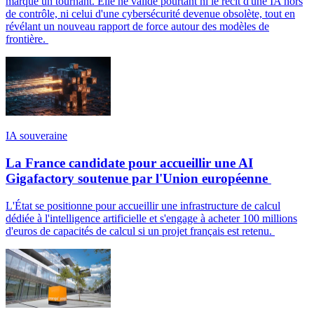
marque un tournant. Elle ne valide pourtant ni le récit d'une IA hors
de contrôle, ni celui d'une cybersécurité devenue obsolète, tout en
révélant un nouveau rapport de force autour des modèles de
frontière.
IA souveraine
La France candidate pour accueillir une AI
Gigafactory soutenue par l'Union européenne
L'État se positionne pour accueillir une infrastructure de calcul
dédiée à l'intelligence artificielle et s'engage à acheter 100 millions
d'euros de capacités de calcul si un projet français est retenu.