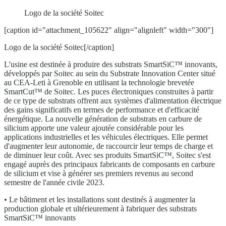
Logo de la société Soitec
[caption id="attachment_105622" align="alignleft" width="300"]
Logo de la société Soitec[/caption]
L'usine est destinée à produire des substrats SmartSiC™ innovants,
développés par Soitec au sein du Substrate Innovation Center situé
au CEA-Leti à Grenoble en utilisant la technologie brevetée
SmartCut™ de Soitec. Les puces électroniques construites à partir
de ce type de substrats offrent aux systèmes d'alimentation électrique
des gains significatifs en termes de performance et d'efficacité
énergétique. La nouvelle génération de substrats en carbure de
silicium apporte une valeur ajoutée considérable pour les
applications industrielles et les véhicules électriques. Elle permet
d'augmenter leur autonomie, de raccourcir leur temps de charge et
de diminuer leur coût. Avec ses produits SmartSiC™, Soitec s'est
engagé auprès des principaux fabricants de composants en carbure
de silicium et vise à générer ses premiers revenus au second
semestre de l'année civile 2023.
• Le bâtiment et les installations sont destinés à augmenter la
production globale et ultérieurement à fabriquer des substrats
SmartSiC™ innovants