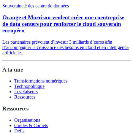
Souveraineté des centre de données
Orange et Morrison veulent créer une coentreprise
de data centers pour renforcer le cloud souverain
européen
Les partenaires prévoient d’investir 3 milliards d’euros afin
d’accompagner la croissance des besoins en cloud et en intelligence
artificielle.
À la une
Transformations numériques
Technopolitique
Les Faiseurs
Ressources
Ressources
Organisations
Guides & Carnets
Défis