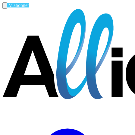
M'abonner