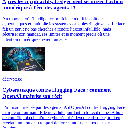
Après les cryptoactifs, Ledger veut sécuriser l’action
numérique à l’ère des agents IA
Au moment où l’intelligence artificielle réduit le coût des
cyberattaques et multiplie les systèmes capables d’agir seuls, Ledger
fait un pari : ne pas chercher à rendre l’agent infaillible, mais
sécuriser son mandat, ses limites et le moment précis où une
intention numérique devient un acte.
décryptage
Cyberattaque contre Hugging Face : comment
OpenAI maîtrise son récit
L'intrusion menée par des agents IA d'OpenAI contre Hugging Face
marque un tournant. Elle ne valide pourtant ni le récit d'une IA hors
de contrôle, ni celui d'une cybersécurité devenue obsolète, tout en
révélant un nouveau rapport de force autour des modèles de
frontière.