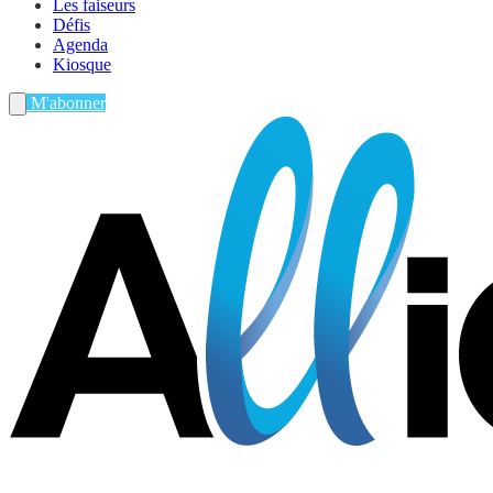
Les faiseurs
Défis
Agenda
Kiosque
M'abonner