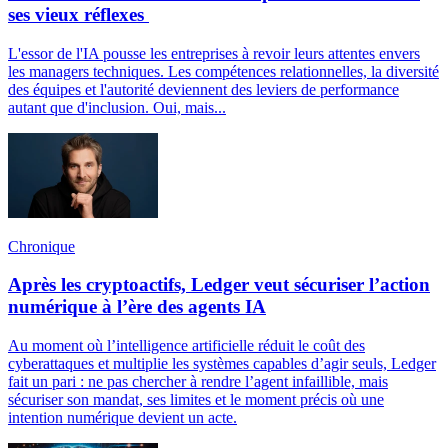
ses vieux réflexes
L'essor de l'IA pousse les entreprises à revoir leurs attentes envers
les managers techniques. Les compétences relationnelles, la diversité
des équipes et l'autorité deviennent des leviers de performance
autant que d'inclusion. Oui, mais...
Chronique
Après les cryptoactifs, Ledger veut sécuriser l’action
numérique à l’ère des agents IA
Au moment où l’intelligence artificielle réduit le coût des
cyberattaques et multiplie les systèmes capables d’agir seuls, Ledger
fait un pari : ne pas chercher à rendre l’agent infaillible, mais
sécuriser son mandat, ses limites et le moment précis où une
intention numérique devient un acte.