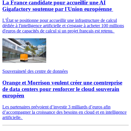
La France candidate pour accueillir une AI
Gigafactory soutenue par l'Union européenne
L'État se positionne pour accueillir une infrastructure de calcul
dédiée à l'intelligence artificielle et s'engage à acheter 100 millions
d'euros de capacités de calcul si un projet français est retenu.
Souveraineté des centre de données
Orange et Morrison veulent créer une coentreprise
de data centers pour renforcer le cloud souverain
européen
Les partenaires prévoient d’investir 3 milliards d’euros afin
d’accompagner la croissance des besoins en cloud et en intelligence
artificielle.