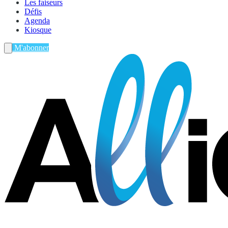
Les faiseurs
Défis
Agenda
Kiosque
M'abonner