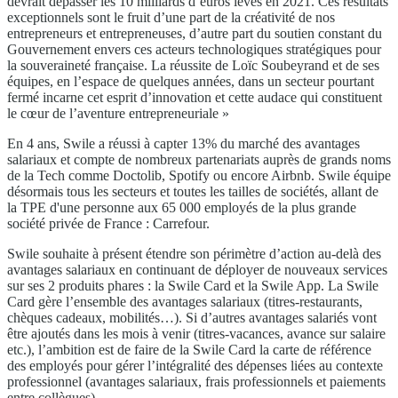
devrait dépasser les 10 milliards d’euros levés en 2021. Ces résultats
exceptionnels sont le fruit d’une part de la créativité de nos
entrepreneurs et entrepreneuses, d’autre part du soutien constant du
Gouvernement envers ces acteurs technologiques stratégiques pour
la souveraineté française. La réussite de Loïc Soubeyrand et de ses
équipes, en l’espace de quelques années, dans un secteur pourtant
fermé incarne cet esprit d’innovation et cette audace qui constituent
le cœur de l’aventure entrepreneuriale »
En 4 ans, Swile a réussi à capter 13% du marché des avantages
salariaux et compte de nombreux partenariats auprès de grands noms
de la Tech comme Doctolib, Spotify ou encore Airbnb. Swile équipe
désormais tous les secteurs et toutes les tailles de sociétés, allant de
la TPE d'une personne aux 65 000 employés de la plus grande
société privée de France : Carrefour.
Swile souhaite à présent étendre son périmètre d’action au-delà des
avantages salariaux en continuant de déployer de nouveaux services
sur ses 2 produits phares : la Swile Card et la Swile App. La Swile
Card gère l’ensemble des avantages salariaux (titres-restaurants,
chèques cadeaux, mobilités…). Si d’autres avantages salariés vont
être ajoutés dans les mois à venir (titres-vacances, avance sur salaire
etc.), l’ambition est de faire de la Swile Card la carte de référence
des employés pour gérer l’intégralité des dépenses liées au contexte
professionnel (avantages salariaux, frais professionnels et paiements
entre collègues).