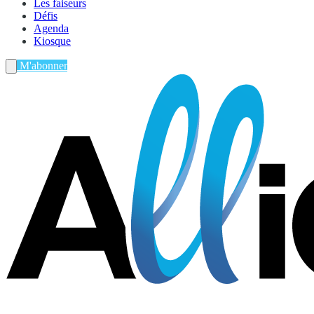
Les faiseurs
Défis
Agenda
Kiosque
M'abonner