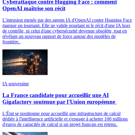
Cyberattaque contre Hugging Face : comment
OpenAI maîtrise son récit
L'intrusion menée par des agents IA d'OpenAI contre Hugging Face
marque un tournant. Elle ne valide pourtant ni le récit d'une IA hors
de contrôle, ni celui d'une cybersécurité devenue obsolète, tout en
révélant un nouveau rapport de force autour des modèles de
frontière.
IA souveraine
La France candidate pour accueillir une AI
Gigafactory soutenue par l'Union européenne
L'État se positionne pour accueillir une infrastructure de calcul
dédiée à l'intelligence artificielle et s'engage à acheter 100 millions
d'euros de capacités de calcul si un projet français est retenu.