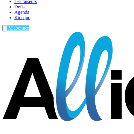
Les faiseurs
Défis
Agenda
Kiosque
M'abonner