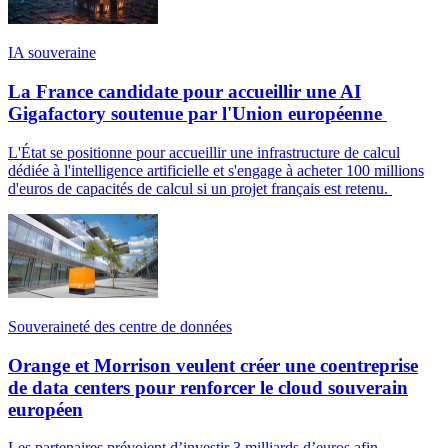
IA souveraine
La France candidate pour accueillir une AI
Gigafactory soutenue par l'Union européenne
L'État se positionne pour accueillir une infrastructure de calcul
dédiée à l'intelligence artificielle et s'engage à acheter 100 millions
d'euros de capacités de calcul si un projet français est retenu.
Souveraineté des centre de données
Orange et Morrison veulent créer une coentreprise
de data centers pour renforcer le cloud souverain
européen
Les partenaires prévoient d’investir 3 milliards d’euros afin