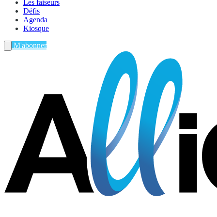
Les faiseurs
Défis
Agenda
Kiosque
M'abonner