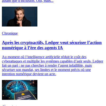
autant que d'inclusion. Oui, mais...
Chronique
Après les cryptoactifs, Ledger veut sécuriser l’action
numérique à l’ère des agents IA
Au moment où l’intelligence artificielle réduit le coût des
cyberattaques et multiplie les systèmes capables d’agir seuls, Ledger
fait un pari : ne pas chercher à rendre l’agent infaillible, mais
sécuriser son mandat, ses limites et le moment précis où une
intention numérique devient un acte.