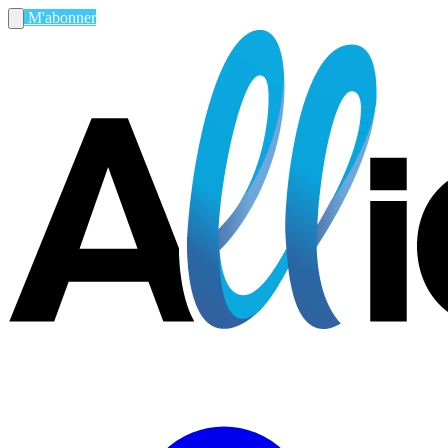
M'abonner