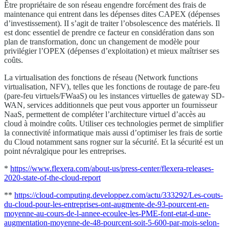
Être propriétaire de son réseau engendre forcément des frais de
maintenance qui entrent dans les dépenses dites CAPEX (dépenses
d’investissement). II s’agit de traiter l’obsolescence des matériels. Il
est donc essentiel de prendre ce facteur en considération dans son
plan de transformation, donc un changement de modèle pour
privilégier l’OPEX (dépenses d’exploitation) et mieux maîtriser ses
coûts.
La virtualisation des fonctions de réseau (Network functions
virtualisation, NFV), telles que les fonctions de routage de pare-feu
(pare-feu virtuels/FWaaS) ou les instances virtuelles de gateway SD-
WAN, services additionnels que peut vous apporter un fournisseur
NaaS, permettent de compléter l’architecture virtuel d’accès au
cloud à moindre coûts. Utiliser ces technologies permet de simplifier
la connectivité informatique mais aussi d’optimiser les frais de sortie
du Cloud notamment sans rogner sur la sécurité. Et la sécurité est un
point névralgique pour les entreprises.
*
https://www.flexera.com/about-us/press-center/flexera-releases-
2020-state-of-the-cloud-report
**
https://cloud-computing.developpez.com/actu/333292/Les-couts-
du-cloud-pour-les-entreprises-ont-augmente-de-93-pourcent-en-
moyenne-au-cours-de-l-annee-ecoulee-les-PME-font-etat-d-une-
augmentation-moyenne-de-48-pourcent-soit-5-600-par-mois-selon-