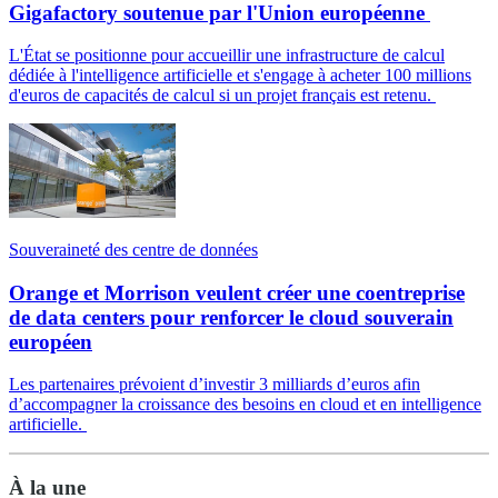
Gigafactory soutenue par l'Union européenne
L'État se positionne pour accueillir une infrastructure de calcul
dédiée à l'intelligence artificielle et s'engage à acheter 100 millions
d'euros de capacités de calcul si un projet français est retenu.
Souveraineté des centre de données
Orange et Morrison veulent créer une coentreprise
de data centers pour renforcer le cloud souverain
européen
Les partenaires prévoient d’investir 3 milliards d’euros afin
d’accompagner la croissance des besoins en cloud et en intelligence
artificielle.
À la une