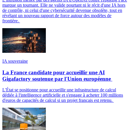
marque un tournant. Elle ne valide pourtant ni le récit d'une IA hors
de contrôle, ni celui d'une cybersécurité devenue obsolète, tout en
révélant un nouveau rapport de force autour des modèles de
frontière.
IA souveraine
La France candidate pour accueillir une AI
Gigafactory soutenue par l'Union européenne
L'État se positionne pour accueillir une infrastructure de calcul
dédiée à l'intelligence artificielle et s'engage à acheter 100 millions
d'euros de capacités de calcul si un projet français est retenu.