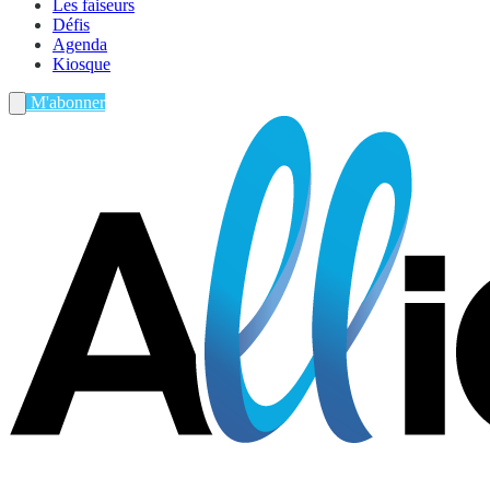
Les faiseurs
Défis
Agenda
Kiosque
M'abonner