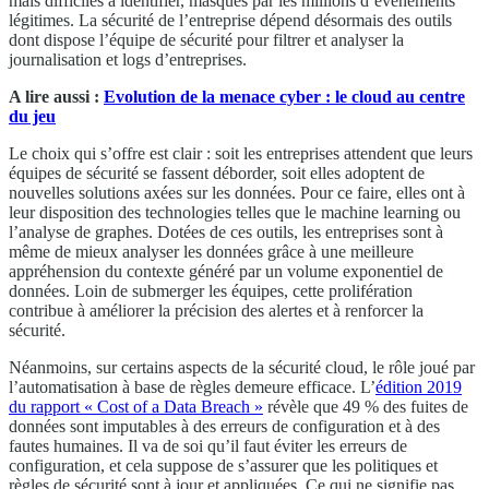
mais difficiles à identifier, masqués par les millions d’évènements
légitimes. La sécurité de l’entreprise dépend désormais des outils
dont dispose l’équipe de sécurité pour filtrer et analyser la
journalisation et logs d’entreprises.
A lire aussi :
Evolution de la menace cyber : le cloud au centre
du jeu
Le choix qui s’offre est clair : soit les entreprises attendent que leurs
équipes de sécurité se fassent déborder, soit elles adoptent de
nouvelles solutions axées sur les données. Pour ce faire, elles ont à
leur disposition des technologies telles que le machine learning ou
l’analyse de graphes. Dotées de ces outils, les entreprises sont à
même de mieux analyser les données grâce à une meilleure
appréhension du contexte généré par un volume exponentiel de
données. Loin de submerger les équipes, cette prolifération
contribue à améliorer la précision des alertes et à renforcer la
sécurité.
Néanmoins, sur certains aspects de la sécurité cloud, le rôle joué par
l’automatisation à base de règles demeure efficace. L’
édition 2019
du rapport « Cost of a Data Breach »
révèle que 49 % des fuites de
données sont imputables à des erreurs de configuration et à des
fautes humaines. Il va de soi qu’il faut éviter les erreurs de
configuration, et cela suppose de s’assurer que les politiques et
règles de sécurité sont à jour et appliquées. Ce qui ne signifie pas