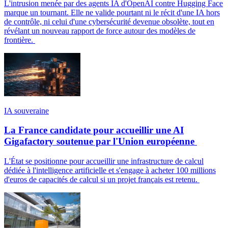
L'intrusion menée par des agents IA d'OpenAI contre Hugging Face
marque un tournant. Elle ne valide pourtant ni le récit d'une IA hors
de contrôle, ni celui d'une cybersécurité devenue obsolète, tout en
révélant un nouveau rapport de force autour des modèles de
frontière.
IA souveraine
La France candidate pour accueillir une AI
Gigafactory soutenue par l'Union européenne
L'État se positionne pour accueillir une infrastructure de calcul
dédiée à l'intelligence artificielle et s'engage à acheter 100 millions
d'euros de capacités de calcul si un projet français est retenu.