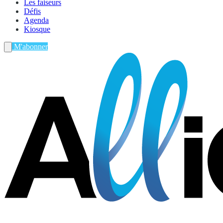
Les faiseurs
Défis
Agenda
Kiosque
M'abonner