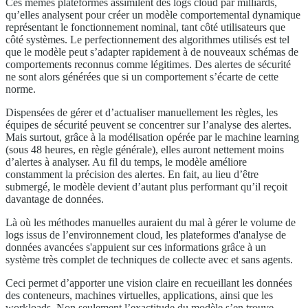
Ces mêmes plateformes assimilent des logs cloud par milliards,
qu’elles analysent pour créer un modèle comportemental dynamique
représentant le fonctionnement nominal, tant côté utilisateurs que
côté systèmes. Le perfectionnement des algorithmes utilisés est tel
que le modèle peut s’adapter rapidement à de nouveaux schémas de
comportements reconnus comme légitimes. Des alertes de sécurité
ne sont alors générées que si un comportement s’écarte de cette
norme.
Dispensées de gérer et d’actualiser manuellement les règles, les
équipes de sécurité peuvent se concentrer sur l’analyse des alertes.
Mais surtout, grâce à la modélisation opérée par le machine learning
(sous 48 heures, en règle générale), elles auront nettement moins
d’alertes à analyser. Au fil du temps, le modèle améliore
constamment la précision des alertes. En fait, au lieu d’être
submergé, le modèle devient d’autant plus performant qu’il reçoit
davantage de données.
Là où les méthodes manuelles auraient du mal à gérer le volume de
logs issus de l’environnement cloud, les plateformes d'analyse de
données avancées s'appuient sur ces informations grâce à un
système très complet de techniques de collecte avec et sans agents.
Ceci permet d’apporter une vision claire en recueillant les données
des conteneurs, machines virtuelles, applications, ainsi que les
workloads. Non seulement l’exactitude du modèle s’en trouve