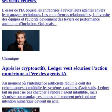
ses vieux réflexes
L'essor de l'IA pousse les entreprises à revoir leurs attentes envers
les managers techniques. Les compétences relationnelles, la diversité
des équipes et l'autorité deviennent des leviers de performance
autant que d'inclusion. Oui, mais...
Chronique
Après les cryptoactifs, Ledger veut sécuriser l’action
numérique à l’ère des agents IA
Au moment où l’intelligence artificielle réduit le coût des
cyberattaques et multiplie les systèmes capables d’agir seuls, Ledger
fait un pari : ne pas chercher à rendre l’agent infaillible, mais
sécuriser son mandat, ses limites et le moment précis où une
intention numérique devient un acte.