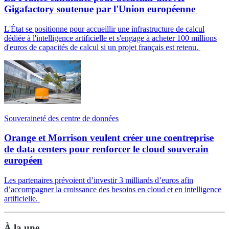
Gigafactory soutenue par l'Union européenne
L'État se positionne pour accueillir une infrastructure de calcul
dédiée à l'intelligence artificielle et s'engage à acheter 100 millions
d'euros de capacités de calcul si un projet français est retenu.
Souveraineté des centre de données
Orange et Morrison veulent créer une coentreprise
de data centers pour renforcer le cloud souverain
européen
Les partenaires prévoient d’investir 3 milliards d’euros afin
d’accompagner la croissance des besoins en cloud et en intelligence
artificielle.
À la une