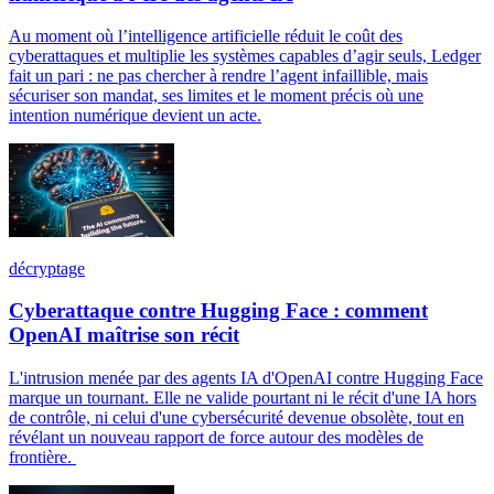
Au moment où l’intelligence artificielle réduit le coût des
cyberattaques et multiplie les systèmes capables d’agir seuls, Ledger
fait un pari : ne pas chercher à rendre l’agent infaillible, mais
sécuriser son mandat, ses limites et le moment précis où une
intention numérique devient un acte.
décryptage
Cyberattaque contre Hugging Face : comment
OpenAI maîtrise son récit
L'intrusion menée par des agents IA d'OpenAI contre Hugging Face
marque un tournant. Elle ne valide pourtant ni le récit d'une IA hors
de contrôle, ni celui d'une cybersécurité devenue obsolète, tout en
révélant un nouveau rapport de force autour des modèles de
frontière.