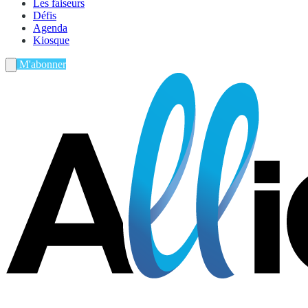
Les faiseurs
Défis
Agenda
Kiosque
M'abonner