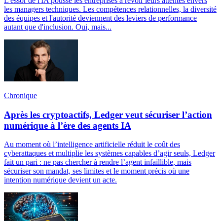
L'essor de l'IA pousse les entreprises à revoir leurs attentes envers
les managers techniques. Les compétences relationnelles, la diversité
des équipes et l'autorité deviennent des leviers de performance
autant que d'inclusion. Oui, mais...
Chronique
Après les cryptoactifs, Ledger veut sécuriser l’action
numérique à l’ère des agents IA
Au moment où l’intelligence artificielle réduit le coût des
cyberattaques et multiplie les systèmes capables d’agir seuls, Ledger
fait un pari : ne pas chercher à rendre l’agent infaillible, mais
sécuriser son mandat, ses limites et le moment précis où une
intention numérique devient un acte.