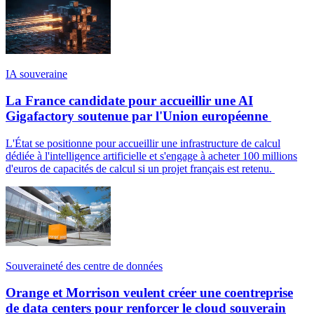
IA souveraine
La France candidate pour accueillir une AI
Gigafactory soutenue par l'Union européenne
L'État se positionne pour accueillir une infrastructure de calcul
dédiée à l'intelligence artificielle et s'engage à acheter 100 millions
d'euros de capacités de calcul si un projet français est retenu.
Souveraineté des centre de données
Orange et Morrison veulent créer une coentreprise
de data centers pour renforcer le cloud souverain