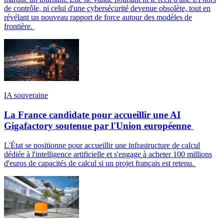
de contrôle, ni celui d'une cybersécurité devenue obsolète, tout en
révélant un nouveau rapport de force autour des modèles de
frontière.
IA souveraine
La France candidate pour accueillir une AI
Gigafactory soutenue par l'Union européenne
L'État se positionne pour accueillir une infrastructure de calcul
dédiée à l'intelligence artificielle et s'engage à acheter 100 millions
d'euros de capacités de calcul si un projet français est retenu.