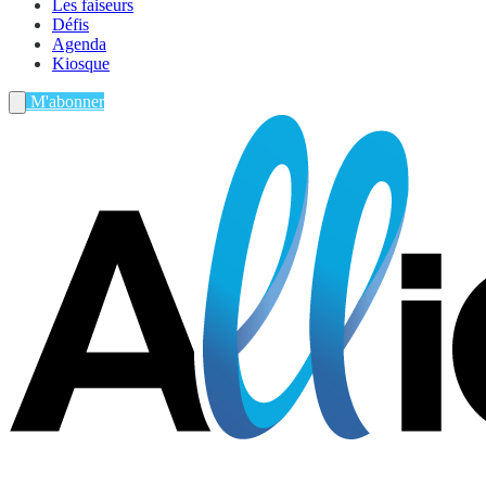
Les faiseurs
Défis
Agenda
Kiosque
M'abonner