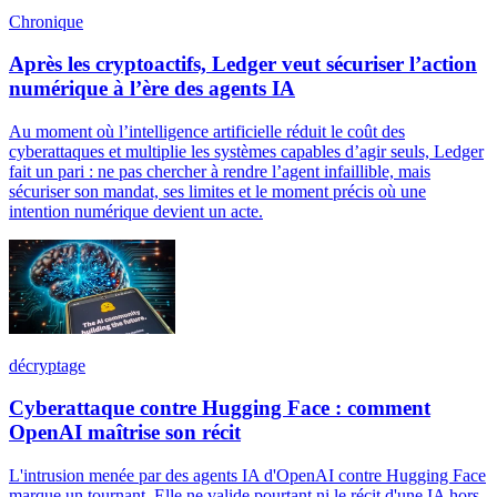
Chronique
Après les cryptoactifs, Ledger veut sécuriser l’action
numérique à l’ère des agents IA
Au moment où l’intelligence artificielle réduit le coût des
cyberattaques et multiplie les systèmes capables d’agir seuls, Ledger
fait un pari : ne pas chercher à rendre l’agent infaillible, mais
sécuriser son mandat, ses limites et le moment précis où une
intention numérique devient un acte.
décryptage
Cyberattaque contre Hugging Face : comment
OpenAI maîtrise son récit
L'intrusion menée par des agents IA d'OpenAI contre Hugging Face
marque un tournant. Elle ne valide pourtant ni le récit d'une IA hors