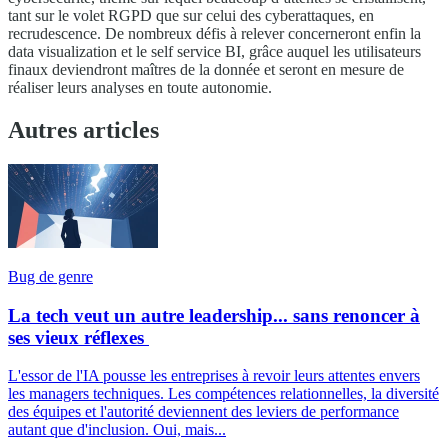
tant sur le volet RGPD que sur celui des cyberattaques, en
recrudescence. De nombreux défis à relever concerneront enfin la
data visualization et le self service BI, grâce auquel les utilisateurs
finaux deviendront maîtres de la donnée et seront en mesure de
réaliser leurs analyses en toute autonomie.
Autres articles
Bug de genre
La tech veut un autre leadership... sans renoncer à
ses vieux réflexes
L'essor de l'IA pousse les entreprises à revoir leurs attentes envers
les managers techniques. Les compétences relationnelles, la diversité
des équipes et l'autorité deviennent des leviers de performance
autant que d'inclusion. Oui, mais...