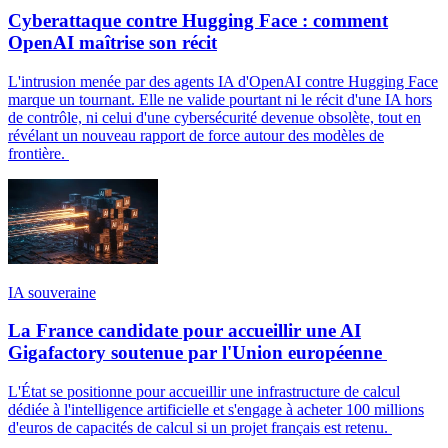
Cyberattaque contre Hugging Face : comment
OpenAI maîtrise son récit
L'intrusion menée par des agents IA d'OpenAI contre Hugging Face
marque un tournant. Elle ne valide pourtant ni le récit d'une IA hors
de contrôle, ni celui d'une cybersécurité devenue obsolète, tout en
révélant un nouveau rapport de force autour des modèles de
frontière.
IA souveraine
La France candidate pour accueillir une AI
Gigafactory soutenue par l'Union européenne
L'État se positionne pour accueillir une infrastructure de calcul
dédiée à l'intelligence artificielle et s'engage à acheter 100 millions
d'euros de capacités de calcul si un projet français est retenu.