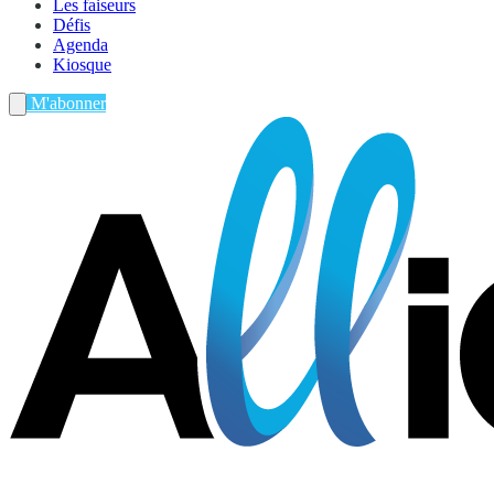
Les faiseurs
Défis
Agenda
Kiosque
M'abonner