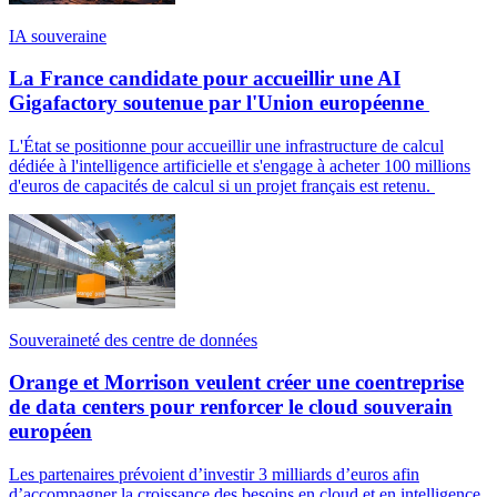
IA souveraine
La France candidate pour accueillir une AI
Gigafactory soutenue par l'Union européenne
L'État se positionne pour accueillir une infrastructure de calcul
dédiée à l'intelligence artificielle et s'engage à acheter 100 millions
d'euros de capacités de calcul si un projet français est retenu.
Souveraineté des centre de données
Orange et Morrison veulent créer une coentreprise
de data centers pour renforcer le cloud souverain
européen
Les partenaires prévoient d’investir 3 milliards d’euros afin
d’accompagner la croissance des besoins en cloud et en intelligence