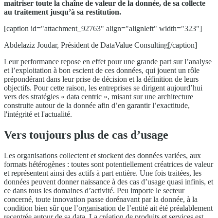
maitriser toute la chaîne de valeur de la donnée, de sa collecte
au traitement jusqu’à sa restitution.
[caption id="attachment_92763" align="alignleft" width="323"]
Abdelaziz Joudar, Président de DataValue Consulting[/caption]
Leur performance repose en effet pour une grande part sur l’analyse
et l’exploitation à bon escient de ces données, qui jouent un rôle
prépondérant dans leur prise de décision et la définition de leurs
objectifs. Pour cette raison, les entreprises se dirigent aujourd’hui
vers des stratégies « data centric », misant sur une architecture
construite autour de la donnée afin d’en garantir l’exactitude,
l'intégrité et l'actualité.
Vers toujours plus de cas d’usage
Les organisations collectent et stockent des données variées, aux
formats hétérogènes : toutes sont potentiellement créatrices de valeur
et représentent ainsi des actifs à part entière. Une fois traitées, les
données peuvent donner naissance à des cas d’usage quasi infinis, et
ce dans tous les domaines d’activité. Peu importe le secteur
concerné, toute innovation passe dorénavant par la donnée, à la
condition bien sûr que l’organisation de l’entité ait été préalablement
recentrée autour de sa data. La création de produits et services est