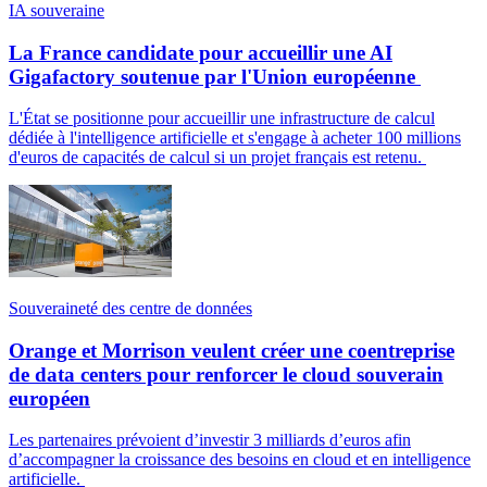
IA souveraine
La France candidate pour accueillir une AI
Gigafactory soutenue par l'Union européenne
L'État se positionne pour accueillir une infrastructure de calcul
dédiée à l'intelligence artificielle et s'engage à acheter 100 millions
d'euros de capacités de calcul si un projet français est retenu.
Souveraineté des centre de données
Orange et Morrison veulent créer une coentreprise
de data centers pour renforcer le cloud souverain
européen
Les partenaires prévoient d’investir 3 milliards d’euros afin
d’accompagner la croissance des besoins en cloud et en intelligence
artificielle.