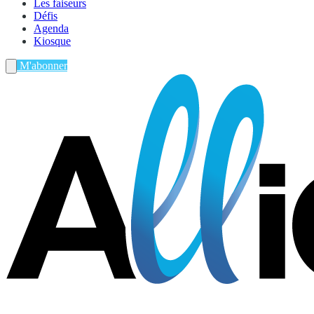
Les faiseurs
Défis
Agenda
Kiosque
M'abonner