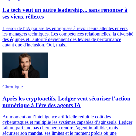
La tech veut un autre leadership... sans renoncer à
ses vieux réflexes
L'essor de l'IA pousse les entreprises à revoir leurs attentes envers
les managers techniques. Les compétences relationnelles, la diversité
des équipes et l'autorité deviennent des leviers de performance
autant que d'inclusion. Oui, mais...
Chronique
Après les cryptoactifs, Ledger veut sécuriser l’action
numérique à l’ère des agents IA
Au moment où l’intelligence artificielle réduit le coût des
cyberattaques et multiplie les systèmes capables d’agir seuls, Ledger
fait un pari : ne pas chercher à rendre l’agent infaillible, mais
sécuriser son mandat, ses limites et le moment précis où une