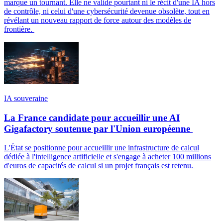
marque un tournant. Elle ne valide pourtant ni le récit d'une IA hors
de contrôle, ni celui d'une cybersécurité devenue obsolète, tout en
révélant un nouveau rapport de force autour des modèles de
frontière.
IA souveraine
La France candidate pour accueillir une AI
Gigafactory soutenue par l'Union européenne
L'État se positionne pour accueillir une infrastructure de calcul
dédiée à l'intelligence artificielle et s'engage à acheter 100 millions
d'euros de capacités de calcul si un projet français est retenu.