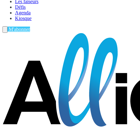
Les faiseurs
Défis
Agenda
Kiosque
M'abonner