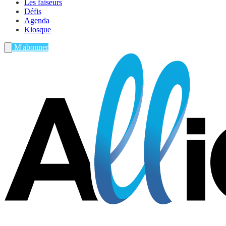
Les faiseurs
Défis
Agenda
Kiosque
M'abonner