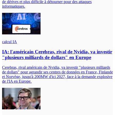
de dérives et plus difficile à détourner pour des attaques
informatiques.
calcul IA
IA: l'américain Cerebras, rival de Nvidia, va investir
"plusieurs milliards de dollars" en Europe
Cerebras, rival américain de Nvidia, va investir "plusieurs milliards
de dollars" pour agrandir ses centres de données en France, Finlande
et Norvège, jusqu'à 200MW d'ici 2027, face à la demande explosive
de l'IA en Europe.