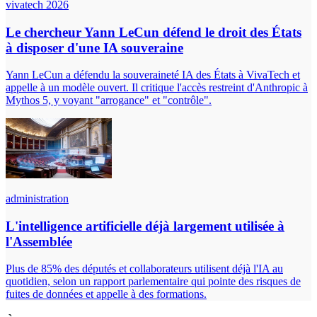
vivatech 2026
Le chercheur Yann LeCun défend le droit des États
à disposer d'une IA souveraine
Yann LeCun a défendu la souveraineté IA des États à VivaTech et
appelle à un modèle ouvert. Il critique l'accès restreint d'Anthropic à
Mythos 5, y voyant "arrogance" et "contrôle".
administration
L'intelligence artificielle déjà largement utilisée à
l'Assemblée
Plus de 85% des députés et collaborateurs utilisent déjà l'IA au
quotidien, selon un rapport parlementaire qui pointe des risques de
fuites de données et appelle à des formations.