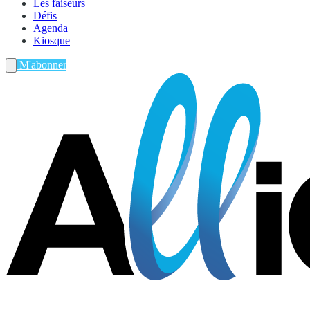
Les faiseurs
Défis
Agenda
Kiosque
M'abonner