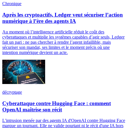
Chronique
Après les cryptoactifs, Ledger veut sécuriser l’action
numérique à l’ère des agents IA
Au moment où l’intelligence artificielle réduit le coût des
cyberattaques et multiplie les systèmes capables d’agir seuls, Ledger
fait un pari : ne pas chercher à rendre l’agent infaillible, mais
sécuriser son mandat, ses limites et le moment précis où une
intention numérique devient un acte.
décryptage
Cyberattaque contre Hugging Face : comment
OpenAI maîtrise son récit
L'intrusion menée par des agents IA d'OpenAI contre Hugging Face
marque un tournant. Elle ne valide pourtant ni le récit d'une IA hors