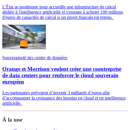
L'État se positionne pour accueillir une infrastructure de calcul
dédiée à l'intelligence artificielle et s'engage à acheter 100 millions
d'euros de capacités de calcul si un projet français est retenu.
Souveraineté des centre de données
Orange et Morrison veulent créer une coentreprise
de data centers pour renforcer le cloud souverain
européen
Les partenaires prévoient d’investir 3 milliards d’euros afin
d’accompagner la croissance des besoins en cloud et en intelligence
artificielle.
À la une