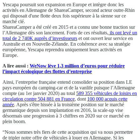
Yescapa poursuit son expansion en Europe et intègre donc les
activités en Allemagne de ShareaCamper, second acteur outre-Rhin
qui disposait d'une flotte deux fois supérieure à la sienne sur ce
marché clé.
ShareaCamper a été créé en 2015 et a connu une bonne traction sur
l’Allemagne dès son lancement. Forts de ces résultats,
ils ont levé un
total de 2 740K auprès d’investisseurs
et ont ouvert leur service en
Australie et en Nouvelle-Zélande. En cohérence avec sa stratégie
européenne, Yescapa reprendra uniquement leurs activités en
Europe.
A lire aussi :
WeNow lève 1,3 million d’euros pour réduire
l’impact écologique des flottes d’entreprise
Ainsi, l’entreprise française entend consolider sa position dans LE
pays européen du camping-car et de la vanlife puisque l’Allemagne
compte (au 1er janvier 2020) au total
589 355 véhicules de loisirs en
circulation contre 504 881 en France
, dont
100 000 acquis cette
année
. Après s'être hissée à la troisième position sur le marché
germanique depuis son implantation en 2016, la scale-up vise
désormais une progression à 3 chiffres en 2020 sur ce marché en
plein boom.
“Nous sommes très fiers de cette acquisition qui va nous permettre
de tripler notre offre de véhicules à louer en Allemagne. Si les