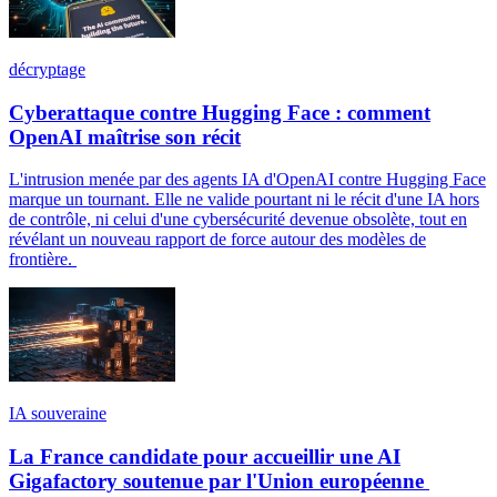
décryptage
Cyberattaque contre Hugging Face : comment
OpenAI maîtrise son récit
L'intrusion menée par des agents IA d'OpenAI contre Hugging Face
marque un tournant. Elle ne valide pourtant ni le récit d'une IA hors
de contrôle, ni celui d'une cybersécurité devenue obsolète, tout en
révélant un nouveau rapport de force autour des modèles de
frontière.
IA souveraine
La France candidate pour accueillir une AI
Gigafactory soutenue par l'Union européenne