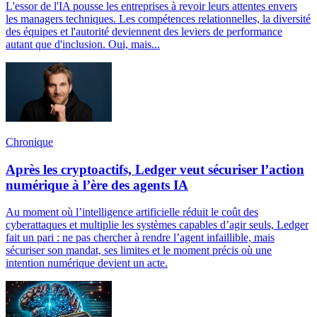
L'essor de l'IA pousse les entreprises à revoir leurs attentes envers
les managers techniques. Les compétences relationnelles, la diversité
des équipes et l'autorité deviennent des leviers de performance
autant que d'inclusion. Oui, mais...
Chronique
Après les cryptoactifs, Ledger veut sécuriser l’action
numérique à l’ère des agents IA
Au moment où l’intelligence artificielle réduit le coût des
cyberattaques et multiplie les systèmes capables d’agir seuls, Ledger
fait un pari : ne pas chercher à rendre l’agent infaillible, mais
sécuriser son mandat, ses limites et le moment précis où une
intention numérique devient un acte.