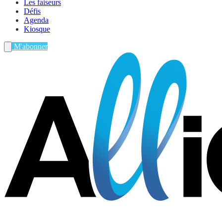
Les faiseurs
Défis
Agenda
Kiosque
M'abonner