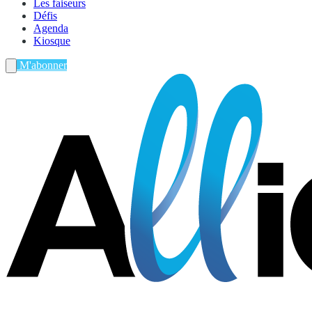
Les faiseurs
Défis
Agenda
Kiosque
M'abonner