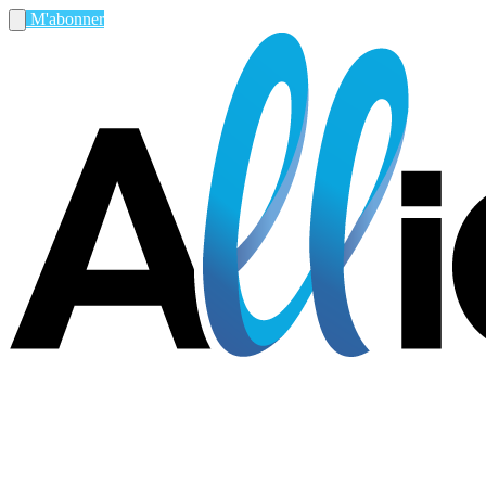
M'abonner