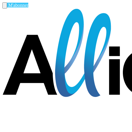
M'abonner