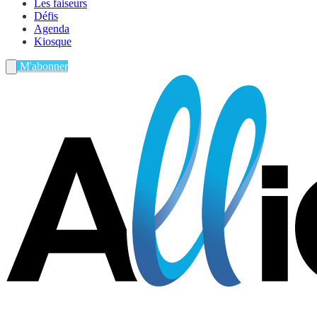
Les faiseurs
Défis
Agenda
Kiosque
M'abonner