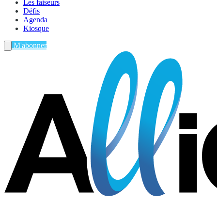
Les faiseurs
Défis
Agenda
Kiosque
M'abonner