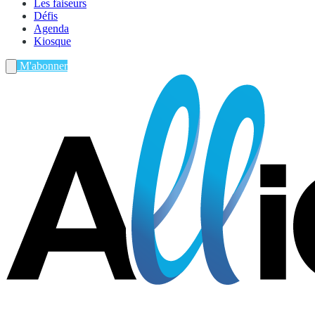
Les faiseurs
Défis
Agenda
Kiosque
M'abonner