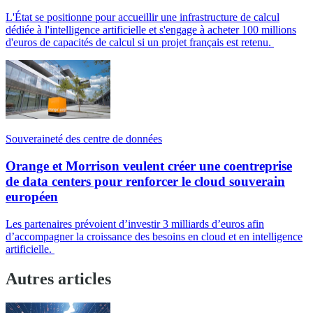
L'État se positionne pour accueillir une infrastructure de calcul
dédiée à l'intelligence artificielle et s'engage à acheter 100 millions
d'euros de capacités de calcul si un projet français est retenu.
Souveraineté des centre de données
Orange et Morrison veulent créer une coentreprise
de data centers pour renforcer le cloud souverain
européen
Les partenaires prévoient d’investir 3 milliards d’euros afin
d’accompagner la croissance des besoins en cloud et en intelligence
artificielle.
Autres articles