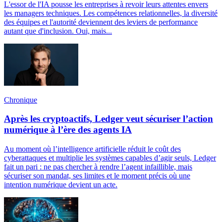
L'essor de l'IA pousse les entreprises à revoir leurs attentes envers
les managers techniques. Les compétences relationnelles, la diversité
des équipes et l'autorité deviennent des leviers de performance
autant que d'inclusion. Oui, mais...
Chronique
Après les cryptoactifs, Ledger veut sécuriser l’action
numérique à l’ère des agents IA
Au moment où l’intelligence artificielle réduit le coût des
cyberattaques et multiplie les systèmes capables d’agir seuls, Ledger
fait un pari : ne pas chercher à rendre l’agent infaillible, mais
sécuriser son mandat, ses limites et le moment précis où une
intention numérique devient un acte.