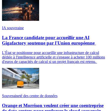
IA souveraine
La France candidate pour accueillir une AI
Gigafactory soutenue par l'Union européenne
L'État se positionne pour accueillir une infrastructure de calcul
dédiée à l'intelligence artificielle et s'engage à acheter 100 millions
d'euros de capacités de calcul si un projet français est retenu.
Souveraineté des centre de données
Orange et Morrison veulent créer une coentreprise
de data centers pour renforcer le cloud souverain