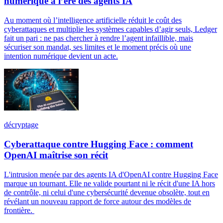
numérique à l’ère des agents IA
Au moment où l’intelligence artificielle réduit le coût des
cyberattaques et multiplie les systèmes capables d’agir seuls, Ledger
fait un pari : ne pas chercher à rendre l’agent infaillible, mais
sécuriser son mandat, ses limites et le moment précis où une
intention numérique devient un acte.
décryptage
Cyberattaque contre Hugging Face : comment
OpenAI maîtrise son récit
L'intrusion menée par des agents IA d'OpenAI contre Hugging Face
marque un tournant. Elle ne valide pourtant ni le récit d'une IA hors
de contrôle, ni celui d'une cybersécurité devenue obsolète, tout en
révélant un nouveau rapport de force autour des modèles de
frontière.