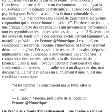
été poussées vers la sortie par un système”, a-t-elle déclaré.
L’ancienne ministre a dénoncé un environnement marqué par la
sous-évaluation, la pénalité de maternité et l’absence de sécurité
psychologique. Puis elle a attaqué la fiction confortable de la
neutralité : “La méritocratie sans égalité de traitement n’est qu’une
corporation qui se donne bonne conscience”. Derrière cette formule,
une critique directe des organisations qui invoquent la performance
tout en reproduisant les mêmes schémas de pouvoir. “2 % seulement
des levées de fonds vont à des équipes exclusivement féminines”, a
martelé la présidente de Femmes@Numérique. Le capital, en
sélectionnant ses profils, façonne l’innovation. Si l’investissement
demeure homogène, l’écosystème le restera. Son analyse dépasse le
militantisme : elle questionne la gouvernance des entreprises, la
composition des comités exécutifs et la distribution du risque
financier. Dans la salle, l’ovation debout n’avait rien d’un élan
sentimental ; elle traduisait une adhésion à un diagnostic dur, mais
documenté. La parité n’est pas un supplément d’âme. C’est une
condition économique.
“Si les femmes ne construisent pas le futur, elles le
subiront”
— Élisabeth Moreno, présidente de la fondation
Femmes@Numérique
De l’école aux fonds d’investissement : une chaîne à réparer