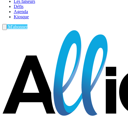
Les faiseurs
Défis
Agenda
Kiosque
M'abonner