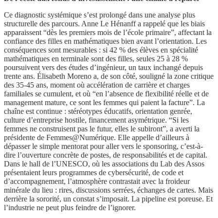
Ce diagnostic systémique s’est prolongé dans une analyse plus
structurelle des parcours. Anne Le Hénanff a rappelé que les biais
apparaissent “dès les premiers mois de l’école primaire”, affectant la
confiance des filles en mathématiques bien avant l’orientation. Les
conséquences sont mesurables : si 42 % des élèves en spécialité
mathématiques en terminale sont des filles, seules 25 à 28 %
poursuivent vers des études d’ingénieur, un taux inchangé depuis
trente ans. Élisabeth Moreno a, de son côté, souligné la zone critique
des 35-45 ans, moment où accélération de carrière et charges
familiales se cumulent, et où “en l’absence de flexibilité réelle et de
management mature, ce sont les femmes qui paient la facture”. La
chaîne est continue : stéréotypes éducatifs, orientation genrée,
culture d’entreprise hostile, financement asymétrique. “Si les
femmes ne construisent pas le futur, elles le subiront”, a averti la
présidente de Femmes@Numérique. Elle appelle d’ailleurs à
dépasser le simple mentorat pour aller vers le sponsoring, c’est-à-
dire l’ouverture concrète de postes, de responsabilités et de capital.
Dans le hall de l’UNESCO, où les associations du Lab des Assos
présentaient leurs programmes de cybersécurité, de code et
d’accompagnement, l’atmosphère contrastait avec la froideur
minérale du lieu : rires, discussions serrées, échanges de cartes. Mais
derrière la sororité, un constat s’imposait. La pipeline est poreuse. Et
l’industrie ne peut plus feindre de l’ignorer.