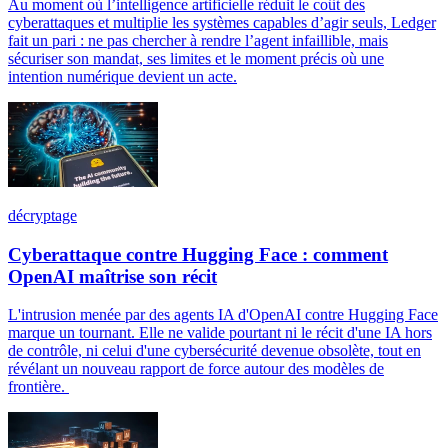
Au moment où l’intelligence artificielle réduit le coût des
cyberattaques et multiplie les systèmes capables d’agir seuls, Ledger
fait un pari : ne pas chercher à rendre l’agent infaillible, mais
sécuriser son mandat, ses limites et le moment précis où une
intention numérique devient un acte.
décryptage
Cyberattaque contre Hugging Face : comment
OpenAI maîtrise son récit
L'intrusion menée par des agents IA d'OpenAI contre Hugging Face
marque un tournant. Elle ne valide pourtant ni le récit d'une IA hors
de contrôle, ni celui d'une cybersécurité devenue obsolète, tout en
révélant un nouveau rapport de force autour des modèles de
frontière.