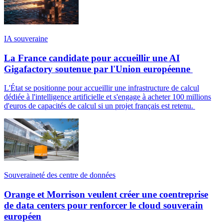
IA souveraine
La France candidate pour accueillir une AI
Gigafactory soutenue par l'Union européenne
L'État se positionne pour accueillir une infrastructure de calcul
dédiée à l'intelligence artificielle et s'engage à acheter 100 millions
d'euros de capacités de calcul si un projet français est retenu.
Souveraineté des centre de données
Orange et Morrison veulent créer une coentreprise
de data centers pour renforcer le cloud souverain
européen