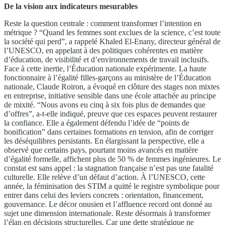
De la vision aux indicateurs mesurables
Reste la question centrale : comment transformer l’intention en
métrique ? “Quand les femmes sont exclues de la science, c’est toute
la société qui perd”, a rappelé Khaled El-Enany, directeur général de
l’UNESCO, en appelant à des politiques cohérentes en matière
d’éducation, de visibilité et d’environnements de travail inclusifs.
Face à cette inertie, l’Éducation nationale expérimente. La haute
fonctionnaire à l’égalité filles-garçons au ministère de l’Éducation
nationale, Claude Roiron, a évoqué en clôture des stages non mixtes
en entreprise, initiative sensible dans une école attachée au principe
de mixité. “Nous avons eu cinq à six fois plus de demandes que
d’offres”, a-t-elle indiqué, preuve que ces espaces peuvent restaurer
la confiance. Elle a également défendu l’idée de “points de
bonification” dans certaines formations en tension, afin de corriger
les déséquilibres persistants. En élargissant la perspective, elle a
observé que certains pays, pourtant moins avancés en matière
d’égalité formelle, affichent plus de 50 % de femmes ingénieures. Le
constat est sans appel : la stagnation française n’est pas une fatalité
culturelle. Elle relève d’un défaut d’action. À l’UNESCO, cette
année, la féminisation des STIM a quitté le registre symbolique pour
entrer dans celui des leviers concrets : orientation, financement,
gouvernance. Le décor onusien et l’affluence record ont donné au
sujet une dimension internationale. Reste désormais à transformer
l’élan en décisions structurelles. Car une dette stratégique ne