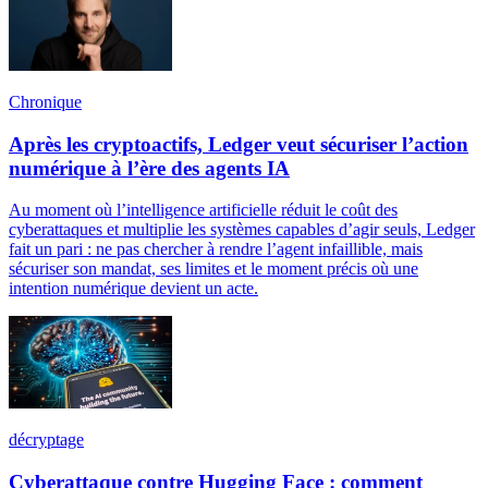
Chronique
Après les cryptoactifs, Ledger veut sécuriser l’action
numérique à l’ère des agents IA
Au moment où l’intelligence artificielle réduit le coût des
cyberattaques et multiplie les systèmes capables d’agir seuls, Ledger
fait un pari : ne pas chercher à rendre l’agent infaillible, mais
sécuriser son mandat, ses limites et le moment précis où une
intention numérique devient un acte.
décryptage
Cyberattaque contre Hugging Face : comment