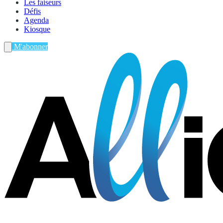
Les faiseurs
Défis
Agenda
Kiosque
M'abonner