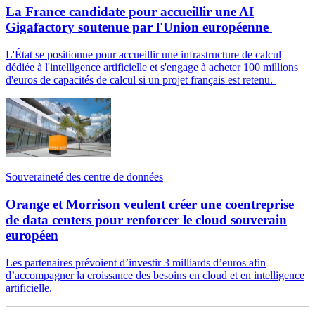
La France candidate pour accueillir une AI
Gigafactory soutenue par l'Union européenne
L'État se positionne pour accueillir une infrastructure de calcul
dédiée à l'intelligence artificielle et s'engage à acheter 100 millions
d'euros de capacités de calcul si un projet français est retenu.
Souveraineté des centre de données
Orange et Morrison veulent créer une coentreprise
de data centers pour renforcer le cloud souverain
européen
Les partenaires prévoient d’investir 3 milliards d’euros afin
d’accompagner la croissance des besoins en cloud et en intelligence
artificielle.