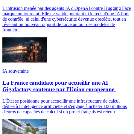
L'intrusion menée par des agents IA d'OpenAI contre Hugging Face
marque un tournant. Elle ne valide pourtant ni le récit d'une IA hors
de contrôle, ni celui d'une cybersécurité devenue obsolète, tout en
révélant un nouveau rapport de force autour des modèles de
frontière.
IA souveraine
La France candidate pour accueillir une AI
Gigafactory soutenue par l'Union européenne
L'État se positionne pour accueillir une infrastructure de calcul
dédiée à l'intelligence artificielle et s'engage à acheter 100 millions
d'euros de capacités de calcul si un projet français est retenu.