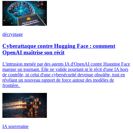
décryptage
Cyberattaque contre Hugging Face : comment
OpenAI maîtrise son récit
L'intrusion menée par des agents IA d'OpenAI contre Hugging Face
marque un tournant. Elle ne valide pourtant ni le récit d'une IA hors
de contrôle, ni celui d'une cybersécurité devenue obsolète, tout en
révélant un nouveau rapport de force autour des modèles de
frontière.
IA souveraine