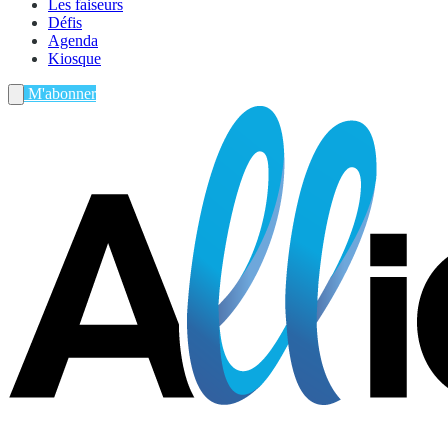
Les faiseurs
Défis
Agenda
Kiosque
M'abonner