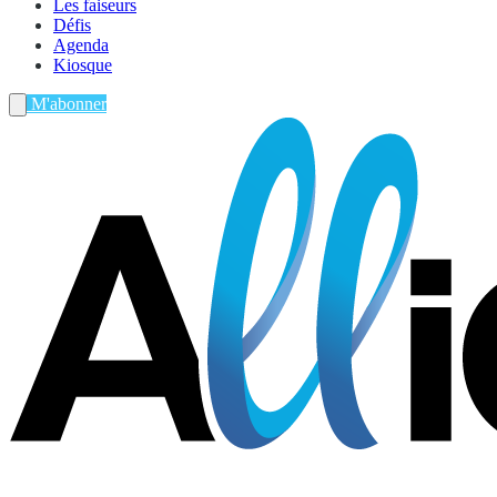
Les faiseurs
Défis
Agenda
Kiosque
M'abonner