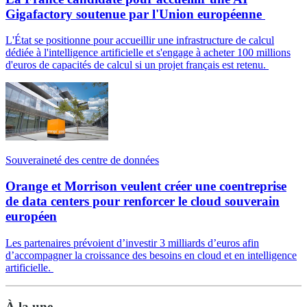
Gigafactory soutenue par l'Union européenne
L'État se positionne pour accueillir une infrastructure de calcul
dédiée à l'intelligence artificielle et s'engage à acheter 100 millions
d'euros de capacités de calcul si un projet français est retenu.
Souveraineté des centre de données
Orange et Morrison veulent créer une coentreprise
de data centers pour renforcer le cloud souverain
européen
Les partenaires prévoient d’investir 3 milliards d’euros afin
d’accompagner la croissance des besoins en cloud et en intelligence
artificielle.
À la une