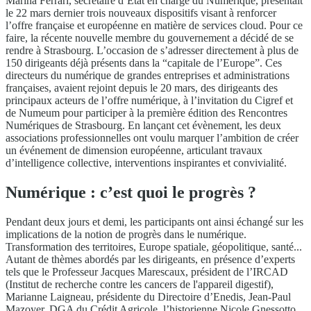
Marina Ferrari, secrétaire d’Etat en charge du Numérique, présentait
le 22 mars dernier trois nouveaux dispositifs visant à renforcer
l’offre française et européenne en matière de services cloud. Pour ce
faire, la récente nouvelle membre du gouvernement a décidé de se
rendre à Strasbourg. L’occasion de s’adresser directement à plus de
150 dirigeants déjà présents dans la “capitale de l’Europe”. Ces
directeurs du numérique de grandes entreprises et administrations
françaises, avaient rejoint depuis le 20 mars, des dirigeants des
principaux acteurs de l’offre numérique, à l’invitation du Cigref et
de Numeum pour participer à la première édition des Rencontres
Numériques de Strasbourg. En lançant cet évènement, les deux
associations professionnelles ont voulu marquer l’ambition de créer
un événement de dimension européenne, articulant travaux
d’intelligence collective, interventions inspirantes et convivialité.
Numérique : c’est quoi le progrès ?
Pendant deux jours et demi, les participants ont ainsi échangé́ sur les
implications de la notion de progrès dans le numérique.
Transformation des territoires, Europe spatiale, géopolitique, santé...
Autant de thèmes abordés par les dirigeants, en présence d’experts
tels que le Professeur Jacques Marescaux, président de l’IRCAD
(Institut de recherche contre les cancers de l'appareil digestif),
Marianne Laigneau, présidente du Directoire d’Enedis, Jean-Paul
Mazoyer, DGA du Crédit Agricole, l’historienne Nicole Gnessotto