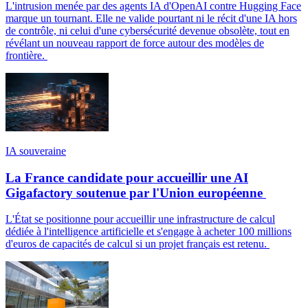
L'intrusion menée par des agents IA d'OpenAI contre Hugging Face
marque un tournant. Elle ne valide pourtant ni le récit d'une IA hors
de contrôle, ni celui d'une cybersécurité devenue obsolète, tout en
révélant un nouveau rapport de force autour des modèles de
frontière.
IA souveraine
La France candidate pour accueillir une AI
Gigafactory soutenue par l'Union européenne
L'État se positionne pour accueillir une infrastructure de calcul
dédiée à l'intelligence artificielle et s'engage à acheter 100 millions
d'euros de capacités de calcul si un projet français est retenu.