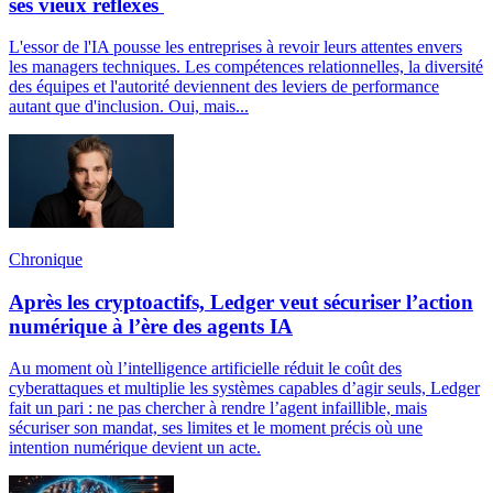
ses vieux réflexes
L'essor de l'IA pousse les entreprises à revoir leurs attentes envers
les managers techniques. Les compétences relationnelles, la diversité
des équipes et l'autorité deviennent des leviers de performance
autant que d'inclusion. Oui, mais...
Chronique
Après les cryptoactifs, Ledger veut sécuriser l’action
numérique à l’ère des agents IA
Au moment où l’intelligence artificielle réduit le coût des
cyberattaques et multiplie les systèmes capables d’agir seuls, Ledger
fait un pari : ne pas chercher à rendre l’agent infaillible, mais
sécuriser son mandat, ses limites et le moment précis où une
intention numérique devient un acte.