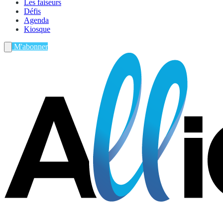
Les faiseurs
Défis
Agenda
Kiosque
M'abonner