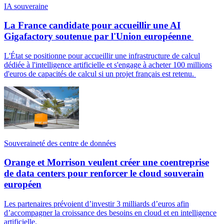
IA souveraine
La France candidate pour accueillir une AI
Gigafactory soutenue par l'Union européenne
L'État se positionne pour accueillir une infrastructure de calcul
dédiée à l'intelligence artificielle et s'engage à acheter 100 millions
d'euros de capacités de calcul si un projet français est retenu.
Souveraineté des centre de données
Orange et Morrison veulent créer une coentreprise
de data centers pour renforcer le cloud souverain
européen
Les partenaires prévoient d’investir 3 milliards d’euros afin
d’accompagner la croissance des besoins en cloud et en intelligence
artificielle.