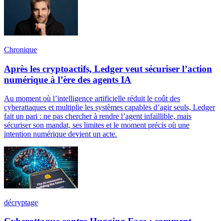
Chronique
Après les cryptoactifs, Ledger veut sécuriser l’action
numérique à l’ère des agents IA
Au moment où l’intelligence artificielle réduit le coût des
cyberattaques et multiplie les systèmes capables d’agir seuls, Ledger
fait un pari : ne pas chercher à rendre l’agent infaillible, mais
sécuriser son mandat, ses limites et le moment précis où une
intention numérique devient un acte.
décryptage