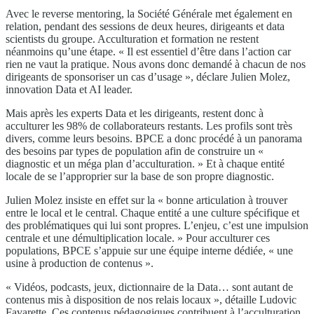
Avec le reverse mentoring, la Société Générale met également en
relation, pendant des sessions de deux heures, dirigeants et data
scientists du groupe. Acculturation et formation ne restent
néanmoins qu’une étape. « Il est essentiel d’être dans l’action car
rien ne vaut la pratique. Nous avons donc demandé à chacun de nos
dirigeants de sponsoriser un cas d’usage », déclare Julien Molez,
innovation Data et AI leader.
Mais après les experts Data et les dirigeants, restent donc à
acculturer les 98% de collaborateurs restants. Les profils sont très
divers, comme leurs besoins. BPCE a donc procédé à un panorama
des besoins par types de population afin de construire un «
diagnostic et un méga plan d’acculturation. » Et à chaque entité
locale de se l’approprier sur la base de son propre diagnostic.
Julien Molez insiste en effet sur la « bonne articulation à trouver
entre le local et le central. Chaque entité a une culture spécifique et
des problématiques qui lui sont propres. L’enjeu, c’est une impulsion
centrale et une démultiplication locale. » Pour acculturer ces
populations, BPCE s’appuie sur une équipe interne dédiée, « une
usine à production de contenus ».
« Vidéos, podcasts, jeux, dictionnaire de la Data… sont autant de
contenus mis à disposition de nos relais locaux », détaille Ludovic
Favarette. Ces contenus pédagogiques contribuent à l’acculturation