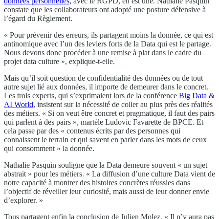
données personnelles
, avec le RGPD, en est une. Nathalie Pasquin
constate que les collaborateurs ont adopté une posture défensive à
l’égard du Règlement.
« Pour prévenir des erreurs, ils partagent moins la donnée, ce qui est
antinomique avec l’un des leviers forts de la Data qui est le partage.
Nous devons donc procéder à une remise à plat dans le cadre du
projet data culture », explique-t-elle.
Mais qu’il soit question de confidentialité des données ou de tout
autre sujet lié aux données, il importe de demeurer dans le concret.
Les trois experts, qui s’exprimaient lors de la conférence
Big Data &
AI World
, insistent sur la nécessité de coller au plus près des réalités
des métiers. « Si on veut être concret et pragmatique, il faut des pairs
qui parlent à des pairs », martèle Ludovic Favarette de BPCE. Et
cela passe par des « contenus écrits par des personnes qui
connaissent le terrain et qui savent en parler dans les mots de ceux
qui consomment » la donnée.
Nathalie Pasquin souligne que la Data demeure souvent « un sujet
abstrait » pour les métiers. « La diffusion d’une culture Data vient de
notre capacité à montrer des histoires concrètes réussies dans
l’objectif de réveiller leur curiosité, mais aussi de leur donner envie
d’explorer. »
Tous partagent enfin la conclusion de Julien Molez. « Il n’y aura pas