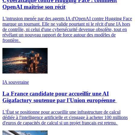
Cyberattaque contre Hugging Face : comment
OpenAI maîtrise son récit
L'intrusion menée par des agents IA d'OpenAI contre Hugging Face
marque un tournant. Elle ne valide pourtant ni le récit d'une IA hors
de contrôle, ni celui d'une cybersécurité devenue obsolète, tout en
révélant un nouveau rapport de force autour des modèles de
frontière.
IA souveraine
La France candidate pour accueillir une AI
Gigafactory soutenue par l'Union européenne
L'État se positionne pour accueillir une infrastructure de calcul
dédiée à l'intelligence artificielle et s'engage à acheter 100 millions
d'euros de capacités de calcul si un projet français est retenu.