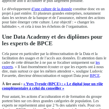
approche afin d’acculturer le plus largement possible.
Le développement
d’une culture de la donnée
constitue donc en un
projet à part entière. Et plusieurs grandes entreprises, notamment
dans les secteurs de la banque et de l’assurance, mènent des actions
pour faire émerger cette culture. Leur objectif : « changer les
habitudes », et cela à tous les échelons de l’organisation.
Une Data Academy et des diplômes pour
les experts de BPCE
Cela passe en particulier par la démocratisation de la Data et la
facilitation des usages et de l’accès aux données. Et attention dans le
cadre de cette démarche à ne pas se focaliser uniquement sur
les
experts
. « Il faut énormément écouter ce que les experts ont à nous
dire, mais surtout ce que les métiers attendent », souligne Ludovic
Favarette, directeur démocratisation et support Data pour
BPCE
.
À lire aussi :
« Yves Tyrode (BPCE) : « Le digital joue un rôle
complémentaire à celui du conseiller »
Pour autant, les actions d’acculturation et de formation du groupe
portent bien sur ces deux grandes catégories de population. Les
experts ne représentent ainsi que 2 % des salariés visés. Pour ces