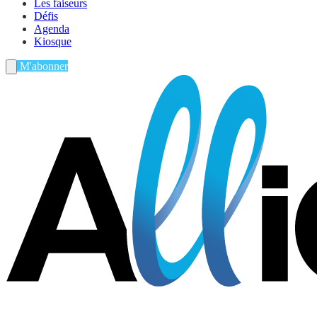
Les faiseurs
Défis
Agenda
Kiosque
M'abonner