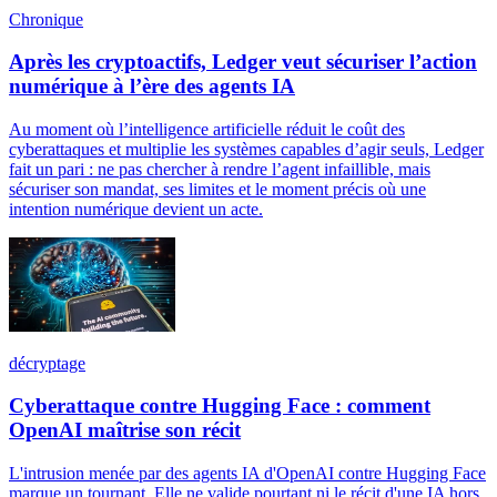
Chronique
Après les cryptoactifs, Ledger veut sécuriser l’action
numérique à l’ère des agents IA
Au moment où l’intelligence artificielle réduit le coût des
cyberattaques et multiplie les systèmes capables d’agir seuls, Ledger
fait un pari : ne pas chercher à rendre l’agent infaillible, mais
sécuriser son mandat, ses limites et le moment précis où une
intention numérique devient un acte.
décryptage
Cyberattaque contre Hugging Face : comment
OpenAI maîtrise son récit
L'intrusion menée par des agents IA d'OpenAI contre Hugging Face
marque un tournant. Elle ne valide pourtant ni le récit d'une IA hors