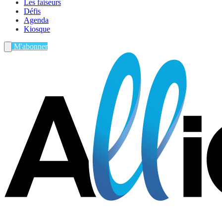
Les faiseurs
Défis
Agenda
Kiosque
M'abonner