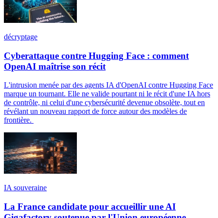
décryptage
Cyberattaque contre Hugging Face : comment
OpenAI maîtrise son récit
L'intrusion menée par des agents IA d'OpenAI contre Hugging Face
marque un tournant. Elle ne valide pourtant ni le récit d'une IA hors
de contrôle, ni celui d'une cybersécurité devenue obsolète, tout en
révélant un nouveau rapport de force autour des modèles de
frontière.
IA souveraine
La France candidate pour accueillir une AI
Gigafactory soutenue par l'Union européenne