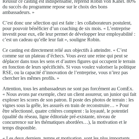
Réussir ce casting est indispensable, reprend Robin von Känel. 80%
du succès du programme repose sur le choix des bons
ambassadeurs. »
C’est donc une sélection qui est faite : les collaborateurs postulent,
pour pouvoir bénéficier d’un coaching de six mois. « L’entreprise
investit pour eux, elle leur permet de développer leur employabilité :
c’est un cadeau qu’elle leur fait », souligne Robin.
Ce casting est directement relié aux objectifs à atteindre. « C’est
comme sur un plateau d’échecs. Vous avez une reine qui peut se
déplacer dans tous les sens et d’autres figures qui occupent le terrain
en fonction de leurs spécificités. Si vous voulez valoriser la politique
RSE, ou la capacité d’innovation de l’entreprise, vous n’irez pas
chercher les mêmes profils. »
Attention, tous les ambassadeurs ne sont pas forcément au ComEx.
« Nous avons par exemple, chez un client assureur, un junior qui fait
exploser les scores de son patron. Il poste des photos de terrain : les
vignes sous la grêle, les assurés en train de reconstruire… » Pour
être sélectionné, quatre critères comptent : la loyauté, le potentiel
(qualité du réseau, ligne éditoriale pré-existante, niveau de
concurrence sur les thématiques abordées…), la motivation et le
temps disponible.
« Les deux derniers, temps et motivation, sont les plus importants,