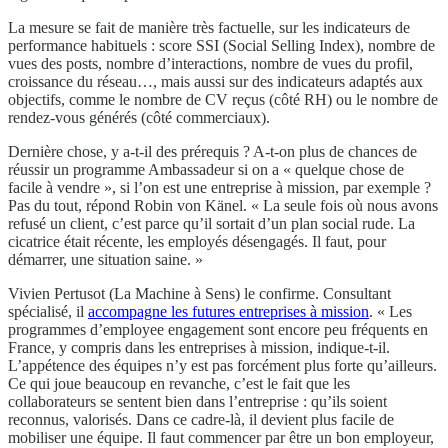
La mesure se fait de manière très factuelle, sur les indicateurs de
performance habituels : score SSI (Social Selling Index), nombre de
vues des posts, nombre d’interactions, nombre de vues du profil,
croissance du réseau…, mais aussi sur des indicateurs adaptés aux
objectifs, comme le nombre de CV reçus (côté RH) ou le nombre de
rendez-vous générés (côté commerciaux).
Dernière chose, y a-t-il des prérequis ? A-t-on plus de chances de
réussir un programme Ambassadeur si on a « quelque chose de
facile à vendre », si l’on est une entreprise à mission, par exemple ?
Pas du tout, répond Robin von Känel. « La seule fois où nous avons
refusé un client, c’est parce qu’il sortait d’un plan social rude. La
cicatrice était récente, les employés désengagés. Il faut, pour
démarrer, une situation saine. »
Vivien Pertusot (La Machine à Sens) le confirme. Consultant
spécialisé, il
accompagne les futures entreprises à mission
. « Les
programmes d’employee engagement sont encore peu fréquents en
France, y compris dans les entreprises à mission, indique-t-il.
L’appétence des équipes n’y est pas forcément plus forte qu’ailleurs.
Ce qui joue beaucoup en revanche, c’est le fait que les
collaborateurs se sentent bien dans l’entreprise : qu’ils soient
reconnus, valorisés. Dans ce cadre-là, il devient plus facile de
mobiliser une équipe. Il faut commencer par être un bon employeur,