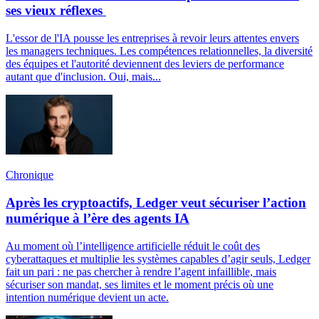
ses vieux réflexes
L'essor de l'IA pousse les entreprises à revoir leurs attentes envers
les managers techniques. Les compétences relationnelles, la diversité
des équipes et l'autorité deviennent des leviers de performance
autant que d'inclusion. Oui, mais...
Chronique
Après les cryptoactifs, Ledger veut sécuriser l’action
numérique à l’ère des agents IA
Au moment où l’intelligence artificielle réduit le coût des
cyberattaques et multiplie les systèmes capables d’agir seuls, Ledger
fait un pari : ne pas chercher à rendre l’agent infaillible, mais
sécuriser son mandat, ses limites et le moment précis où une
intention numérique devient un acte.