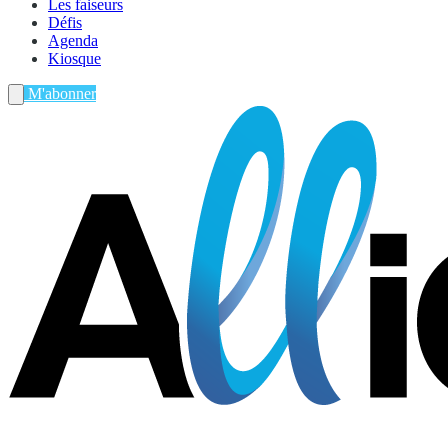
Les faiseurs
Défis
Agenda
Kiosque
M'abonner