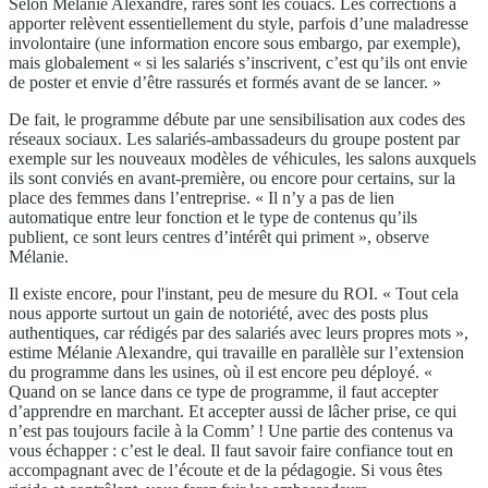
Selon Mélanie Alexandre, rares sont les couacs. Les corrections à
apporter relèvent essentiellement du style, parfois d’une maladresse
involontaire (une information encore sous embargo, par exemple),
mais globalement « si les salariés s’inscrivent, c’est qu’ils ont envie
de poster et envie d’être rassurés et formés avant de se lancer. »
De fait, le programme débute par une sensibilisation aux codes des
réseaux sociaux. Les salariés-ambassadeurs du groupe postent par
exemple sur les nouveaux modèles de véhicules, les salons auxquels
ils sont conviés en avant-première, ou encore pour certains, sur la
place des femmes dans l’entreprise. « Il n’y a pas de lien
automatique entre leur fonction et le type de contenus qu’ils
publient, ce sont leurs centres d’intérêt qui priment », observe
Mélanie.
Il existe encore, pour l'instant, peu de mesure du ROI. « Tout cela
nous apporte surtout un gain de notoriété, avec des posts plus
authentiques, car rédigés par des salariés avec leurs propres mots »,
estime Mélanie Alexandre, qui travaille en parallèle sur l’extension
du programme dans les usines, où il est encore peu déployé. «
Quand on se lance dans ce type de programme, il faut accepter
d’apprendre en marchant. Et accepter aussi de lâcher prise, ce qui
n’est pas toujours facile à la Comm’ ! Une partie des contenus va
vous échapper : c’est le deal. Il faut savoir faire confiance tout en
accompagnant avec de l’écoute et de la pédagogie. Si vous êtes