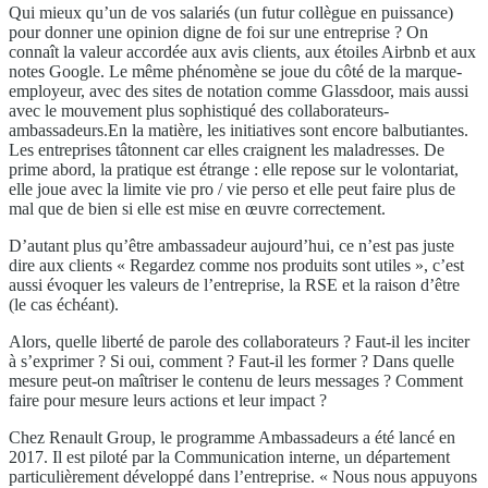
Qui mieux qu’un de vos salariés (un futur collègue en puissance)
pour donner une opinion digne de foi sur une entreprise ? On
connaît la valeur accordée aux avis clients, aux étoiles Airbnb et aux
notes Google. Le même phénomène se joue du côté de la marque-
employeur, avec des sites de notation comme Glassdoor, mais aussi
avec le mouvement plus sophistiqué des collaborateurs-
ambassadeurs.En la matière, les initiatives sont encore balbutiantes.
Les entreprises tâtonnent car elles craignent les maladresses. De
prime abord, la pratique est étrange : elle repose sur le volontariat,
elle joue avec la limite vie pro / vie perso et elle peut faire plus de
mal que de bien si elle est mise en œuvre correctement.
D’autant plus qu’être ambassadeur aujourd’hui, ce n’est pas juste
dire aux clients « Regardez comme nos produits sont utiles », c’est
aussi évoquer les valeurs de l’entreprise, la RSE et la raison d’être
(le cas échéant).
Alors, quelle liberté de parole des collaborateurs ? Faut-il les inciter
à s’exprimer ? Si oui, comment ? Faut-il les former ? Dans quelle
mesure peut-on maîtriser le contenu de leurs messages ? Comment
faire pour mesure leurs actions et leur impact ?
Chez Renault Group, le programme Ambassadeurs a été lancé en
2017. Il est piloté par la Communication interne, un département
particulièrement développé dans l’entreprise. « Nous nous appuyons