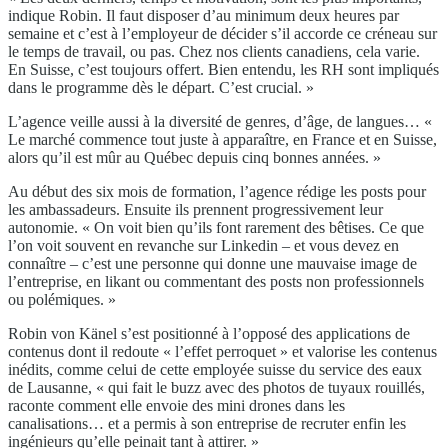
indique Robin. Il faut disposer d’au minimum deux heures par
semaine et c’est à l’employeur de décider s’il accorde ce créneau sur
le temps de travail, ou pas. Chez nos clients canadiens, cela varie.
En Suisse, c’est toujours offert. Bien entendu, les RH sont impliqués
dans le programme dès le départ. C’est crucial. »
L’agence veille aussi à la diversité de genres, d’âge, de langues… «
Le marché commence tout juste à apparaître, en France et en Suisse,
alors qu’il est mûr au Québec depuis cinq bonnes années. »
Au début des six mois de formation, l’agence rédige les posts pour
les ambassadeurs. Ensuite ils prennent progressivement leur
autonomie. « On voit bien qu’ils font rarement des bêtises. Ce que
l’on voit souvent en revanche sur Linkedin – et vous devez en
connaître – c’est une personne qui donne une mauvaise image de
l’entreprise, en likant ou commentant des posts non professionnels
ou polémiques. »
Robin von Känel s’est positionné à l’opposé des applications de
contenus dont il redoute « l’effet perroquet » et valorise les contenus
inédits, comme celui de cette employée suisse du service des eaux
de Lausanne, « qui fait le buzz avec des photos de tuyaux rouillés,
raconte comment elle envoie des mini drones dans les
canalisations… et a permis à son entreprise de recruter enfin les
ingénieurs qu’elle peinait tant à attirer. »