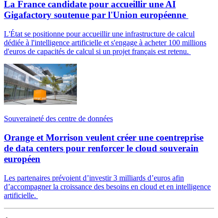
La France candidate pour accueillir une AI
Gigafactory soutenue par l'Union européenne
L'État se positionne pour accueillir une infrastructure de calcul
dédiée à l'intelligence artificielle et s'engage à acheter 100 millions
d'euros de capacités de calcul si un projet français est retenu.
Souveraineté des centre de données
Orange et Morrison veulent créer une coentreprise
de data centers pour renforcer le cloud souverain
européen
Les partenaires prévoient d’investir 3 milliards d’euros afin
d’accompagner la croissance des besoins en cloud et en intelligence
artificielle.