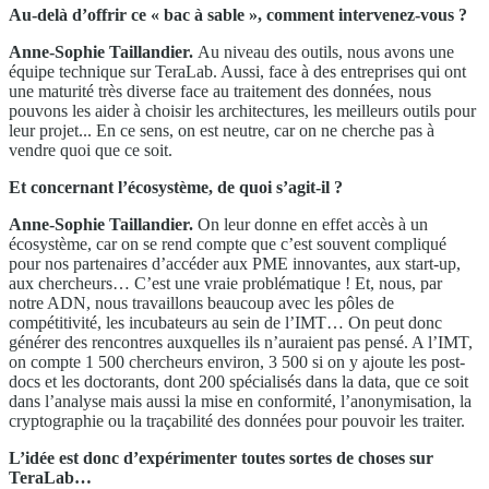
Au-delà d’offrir ce « bac à sable », comment intervenez-vous ?
Anne-Sophie Taillandier.
Au niveau des outils, nous avons une
équipe technique sur TeraLab. Aussi, face à des entreprises qui ont
une maturité très diverse face au traitement des données, nous
pouvons les aider à choisir les architectures, les meilleurs outils pour
leur projet... En ce sens, on est neutre, car on ne cherche pas à
vendre quoi que ce soit.
Et concernant l’écosystème, de quoi s’agit-il ?
Anne-Sophie Taillandier.
On leur donne en effet accès à un
écosystème, car on se rend compte que c’est souvent compliqué
pour nos partenaires d’accéder aux PME innovantes, aux start-up,
aux chercheurs… C’est une vraie problématique ! Et, nous, par
notre ADN, nous travaillons beaucoup avec les pôles de
compétitivité, les incubateurs au sein de l’IMT… On peut donc
générer des rencontres auxquelles ils n’auraient pas pensé. A l’IMT,
on compte 1 500 chercheurs environ, 3 500 si on y ajoute les post-
docs et les doctorants, dont 200 spécialisés dans la data, que ce soit
dans l’analyse mais aussi la mise en conformité, l’anonymisation, la
cryptographie ou la traçabilité des données pour pouvoir les traiter.
L’idée est donc d’expérimenter toutes sortes de choses sur
TeraLab…