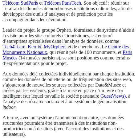
Télécom SudParis
et
Télécom ParisTech
. Son objectif : réunir sur
TeraLab les données de nombreuses institutions culturelles, afin de
développer des outils d’analyses et de prédiction pour les
accompagner dans leur évolution.
Leader du projet, le groupe Orpheo, fournisseur de système d’aide à
la visite pour les sites culturels et touristiques, est entouré
d’entreprises spécialisées dans l’analyse de données, comme
Tech4Team
,
Kernix
,
MyOrpheo,
et de chercheurs. Le
Centre des
Monuments Nationaux
, qui réunit près de 100 monuments, et
Paris
Musées
(14 musées parisiens), se sont positionnés comme terrains
d’expérimentations pour le projet.
Aux données déjà collectées individuellement par chaque institution,
comme les données de billetterie ou de fréquentation des sites web,
s’ajouteront de nouvelles sources collectées par Data&Musée et
créées par les visiteurs, grâce à la mise en place d’un livre d’or
intelligent (sur lequel travaille la société partenaire
GuestViews),
à
l’analyse des réseaux sociaux et à un système de géolocalisation
indoor
.
A terme, avec un système d’abonnement ou autre, ces données
structurées pourraient être transmises à des institutions non-
productrices ou à des tiers (avec l’accord des institutions et des
utilisateurs).