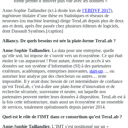
forme permet d’innover plus vite avec les données »
Anne-Sophie Taillandier (ici à droite lors de
l’EBDVF 2017
),
ingénieure titulaire d’une thèse en Statistiques et réseaux de
neurones (ou machine learning) dirige TeraLab depuis plus de deux
ans et demi, après être passée chez plusieurs éditeurs de logiciels,
dont Dassault Systèmes.[/caption]
Alliancy.
De quels besoins est née la plate-forme TeraLab ?
Anne-Sophie Taillandier.
La data pour une entreprise, quelle
qu’elle soit, lui impose de s’ouvrir vers un écosystème. Ce qui était
moins le cas auparavant ! Pour autant, donner un accès à ses
données sur son système d’information (SI) à des partenaires
extérieurs, académiques, entreprises innovantes,
start-up
…, ou
autoriser leur analyse par des chercheurs ou autres… reste
impossible. Il y avait donc besoin de cet intermédiaire de confiance
qu’est TeraLab, c’est-à-dire une plate-forme d’innovation et de
recherche sécurisée, souveraine et neutre, sur laquelle nos
partenaires peuvent mettre leurs données à disposition. TeraLab est à
la fois cette infrastructure, mais aussi un écosystème et un ensemble
de services, totalement opérationnels depuis janvier 2014.
Quel est le rôle de l’IMT dans ce consortium qu’est TeraLab ?
Anne-Sophie Taillandier.
L’IMT s’est positionné sur un «