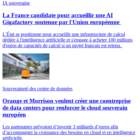
IA souveraine
La France candidate pour accueillir une AI
Gigafactory soutenue par l'Union européenne
L'État se positionne pour accueillir une infrastructure de calcul
dédiée à l'intelligence artificielle et s'engage à acheter 100 millions
d'euros de capacités de calcul si un projet français est retenu.
Souveraineté des centre de données
Orange et Morrison veulent créer une coentreprise
de data centers pour renforcer le cloud souverain
européen
Les partenaires prévoient d’investir 3 milliards d’euros afin
d’accompagner la croissance des besoins en cloud et en intelligence
artificielle.