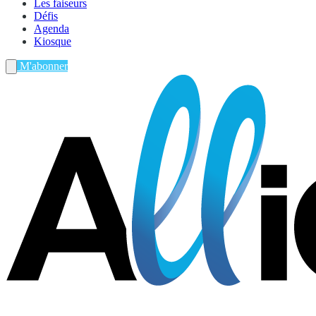
Les faiseurs
Défis
Agenda
Kiosque
M'abonner