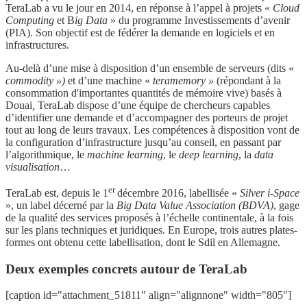
TeraLab a vu le jour en 2014, en réponse à l’appel à projets «
Cloud
Computing
et B
ig Data
» du programme Investissements d’avenir
(PIA). Son objectif est de fédérer la demande en logiciels et en
infrastructures.
Au-delà d’une mise à disposition d’un ensemble de serveurs (dits «
commodity »)
et d’une machine «
teramemory »
(répondant à la
consommation d'importantes quantités de mémoire vive) basés à
Douai
,
TeraLab dispose d’une équipe de chercheurs capables
d’identifier une demande et d’accompagner des porteurs de projet
tout au long de leurs travaux. Les compétences à disposition vont de
la configuration d’infrastructure jusqu’au conseil, en passant par
l’algorithmique, le
machine learning
, le
deep learning
, la
data
visualisation
…
er
TeraLab est, depuis le 1
décembre 2016, labellisée «
Silver i-Space
», un label décerné par la
Big Data Value Association (BDVA)
, gage
de la qualité des services proposés à l’échelle continentale, à la fois
sur les plans techniques et juridiques. En Europe, trois autres plates-
formes ont obtenu cette labellisation, dont le Sdil en Allemagne.
Deux exemples concrets autour de TeraLab
[caption id="attachment_51811" align="alignnone" width="805"]