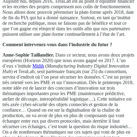
Aujourd’hui, depuis 2016, TeraLab est au point d’équilibre financier
et les recettes des projets compensent nos coûts de fonctionnement.
Nous allons donc pouvoir pérenniser la plate-forme après 2018, date
de fin du PIA qui lui a donné naissance. Surtout, en tant qu’institut
de recherche publique, nous ne faisons pas de bénéfice et tout ce
que l’on gagne est réinjecté dans les outils afin que nos partenaires
puissent utiliser une plate-forme continuellement à l’état de l’art.
Comment intervenez-vous dans l’industrie du futur ?
Anne-Sophie Taillandier.
Dans ce secteur, nous avons deux projets
européens (Horizon 2020) que nous avons gagné en 2017. L’un
d’eux s’intitule
Midih
(
Manufacturing Industry Digital Innovation
Hub
) et TeraLab, seul partenaire français (sur 25) du consortium,
servira d’endroit où l’on peut sécuriser les données. C’est un projet
très orienté vers les PME et sur l’innovation. Dès le printemps 2018,
notre idée est de lancer des concours d’innovation sur trois
thématiques importantes pour les PME (maintenance prédictive,
atelier de découpe, interopérabilité logistique…). Cette initiative est
très axée cyber-sécurité des objets connectés et gestion de la
confiance… Quand on est sur la digitalisation de la chaîne de
production, on va avoir de plus en plus de composants qui vont
échanger entre eux par divers protocoles, mais derrière il faut
sécuriser ces échanges, c’est toute la question du risque industriel…
On a de nombreuses thématiques sur ces sujets qui vont de plus en