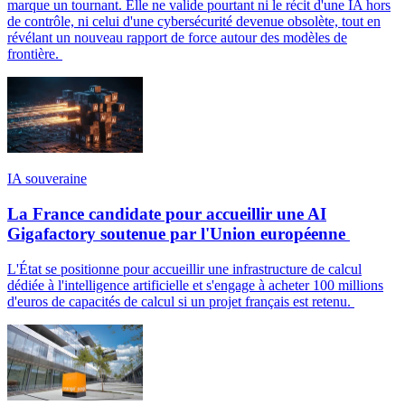
marque un tournant. Elle ne valide pourtant ni le récit d'une IA hors
de contrôle, ni celui d'une cybersécurité devenue obsolète, tout en
révélant un nouveau rapport de force autour des modèles de
frontière.
IA souveraine
La France candidate pour accueillir une AI
Gigafactory soutenue par l'Union européenne
L'État se positionne pour accueillir une infrastructure de calcul
dédiée à l'intelligence artificielle et s'engage à acheter 100 millions
d'euros de capacités de calcul si un projet français est retenu.