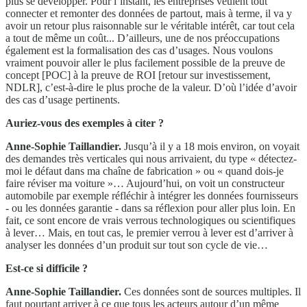
plus se développer. Pour l’instant, les entreprises veulent tout
connecter et remonter des données de partout, mais à terme, il va y
avoir un retour plus raisonnable sur le véritable intérêt, car tout cela
a tout de même un coût... D’ailleurs, une de nos préoccupations
également est la formalisation des cas d’usages. Nous voulons
vraiment pouvoir aller le plus facilement possible de la preuve de
concept [POC] à la preuve de ROI [retour sur investissement,
NDLR], c’est-à-dire le plus proche de la valeur. D’où l’idée d’avoir
des cas d’usage pertinents.
Auriez-vous des exemples à citer ?
Anne-Sophie Taillandier.
Jusqu’à il y a 18 mois environ, on voyait
des demandes très verticales qui nous arrivaient, du type « détectez-
moi le défaut dans ma chaîne de fabrication » ou « quand dois-je
faire réviser ma voiture »… Aujourd’hui, on voit un constructeur
automobile par exemple réfléchir à intégrer les données fournisseurs
- ou les données garantie - dans sa réflexion pour aller plus loin. En
fait, ce sont encore de vrais verrous technologiques ou scientifiques
à lever… Mais, en tout cas, le premier verrou à lever est d’arriver à
analyser les données d’un produit sur tout son cycle de vie…
Est-ce si difficile ?
Anne-Sophie Taillandier.
Ces données sont de sources multiples. Il
faut pourtant arriver à ce que tous les acteurs autour d’un même