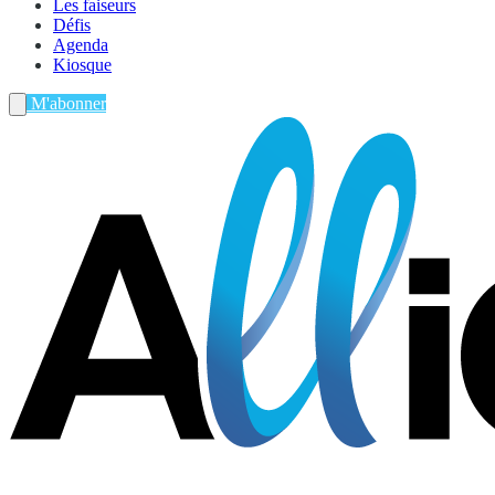
Les faiseurs
Défis
Agenda
Kiosque
M'abonner