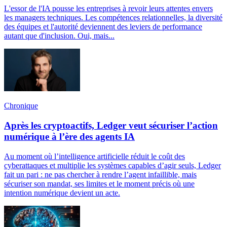
L'essor de l'IA pousse les entreprises à revoir leurs attentes envers
les managers techniques. Les compétences relationnelles, la diversité
des équipes et l'autorité deviennent des leviers de performance
autant que d'inclusion. Oui, mais...
Chronique
Après les cryptoactifs, Ledger veut sécuriser l’action
numérique à l’ère des agents IA
Au moment où l’intelligence artificielle réduit le coût des
cyberattaques et multiplie les systèmes capables d’agir seuls, Ledger
fait un pari : ne pas chercher à rendre l’agent infaillible, mais
sécuriser son mandat, ses limites et le moment précis où une
intention numérique devient un acte.