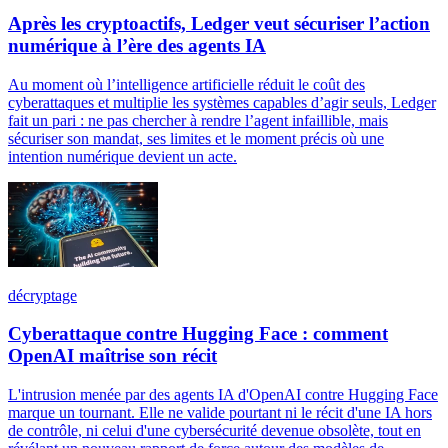
Après les cryptoactifs, Ledger veut sécuriser l’action
numérique à l’ère des agents IA
Au moment où l’intelligence artificielle réduit le coût des
cyberattaques et multiplie les systèmes capables d’agir seuls, Ledger
fait un pari : ne pas chercher à rendre l’agent infaillible, mais
sécuriser son mandat, ses limites et le moment précis où une
intention numérique devient un acte.
décryptage
Cyberattaque contre Hugging Face : comment
OpenAI maîtrise son récit
L'intrusion menée par des agents IA d'OpenAI contre Hugging Face
marque un tournant. Elle ne valide pourtant ni le récit d'une IA hors
de contrôle, ni celui d'une cybersécurité devenue obsolète, tout en