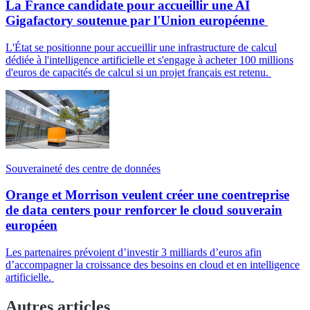
La France candidate pour accueillir une AI
Gigafactory soutenue par l'Union européenne
L'État se positionne pour accueillir une infrastructure de calcul
dédiée à l'intelligence artificielle et s'engage à acheter 100 millions
d'euros de capacités de calcul si un projet français est retenu.
Souveraineté des centre de données
Orange et Morrison veulent créer une coentreprise
de data centers pour renforcer le cloud souverain
européen
Les partenaires prévoient d’investir 3 milliards d’euros afin
d’accompagner la croissance des besoins en cloud et en intelligence
artificielle.
Autres articles