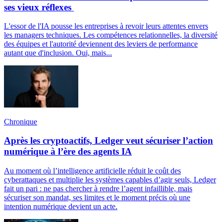
ses vieux réflexes
L'essor de l'IA pousse les entreprises à revoir leurs attentes envers
les managers techniques. Les compétences relationnelles, la diversité
des équipes et l'autorité deviennent des leviers de performance
autant que d'inclusion. Oui, mais...
Chronique
Après les cryptoactifs, Ledger veut sécuriser l’action
numérique à l’ère des agents IA
Au moment où l’intelligence artificielle réduit le coût des
cyberattaques et multiplie les systèmes capables d’agir seuls, Ledger
fait un pari : ne pas chercher à rendre l’agent infaillible, mais
sécuriser son mandat, ses limites et le moment précis où une
intention numérique devient un acte.