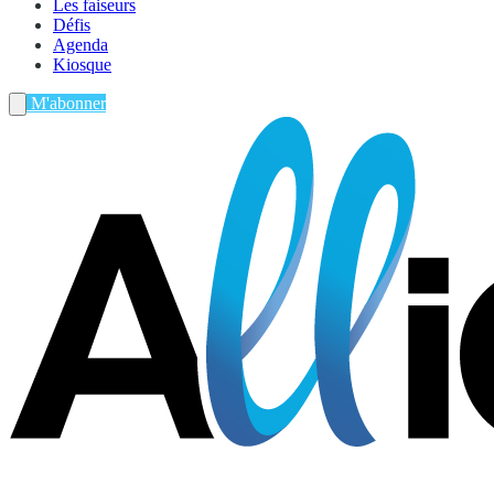
Les faiseurs
Défis
Agenda
Kiosque
M'abonner