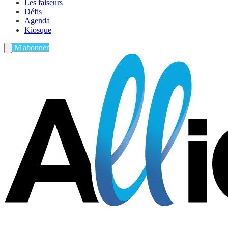
Les faiseurs
Défis
Agenda
Kiosque
M'abonner