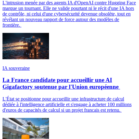
L'intrusion menée par des agents IA d'OpenAI contre Hugging Face
marque un tournant. Elle ne valide pourtant ni le récit d'une IA hors
de contrôle, ni celui d'une cybersécurité devenue obsolète, tout en
révélant un nouveau rapport de force autour des modèles de
frontière.
IA souveraine
La France candidate pour accueillir une AI
Gigafactory soutenue par l'Union européenne
L'État se positionne pour accueillir une infrastructure de calcul
dédiée à l'intelligence artificielle et s'engage à acheter 100 millions
d'euros de capacités de calcul si un projet français est retenu.