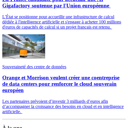
Gigafactory soutenue par l'Union européenne
L'État se positionne pour accueillir une infrastructure de calcul
dédiée à l'intelligence artificielle et s'engage à acheter 100 millions
d'euros de capacités de calcul si un projet français est retenu.
Souveraineté des centre de données
Orange et Morrison veulent créer une coentreprise
de data centers pour renforcer le cloud souverain
européen
Les partenaires prévoient d’investir 3 milliards d’euros afin
d’accompagner la croissance des besoins en cloud et en intelligence
artificielle.
À la une