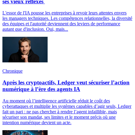
ses vieux réflexes
L'essor de l'IA pousse les entreprises à revoir leurs attentes envers
les managers techniques. Les compétences relationnelles, la diversité
des équipes et l'autorité deviennent des leviers de performance
autant que d'inclusion. Oui, mais...
Chronique
Après les cryptoactifs, Ledger veut sécuriser l’action
numérique à l’ère des agents IA
Au moment où l’intelligence artificielle réduit le coût des
cyberattaques et multiplie les systèmes capables d’agir seuls, Ledger
fait un pari : ne pas chercher à rendre l’agent infaillible, mais
sécuriser son mandat, ses limites et le moment précis où une
intention numérique devient un acte.