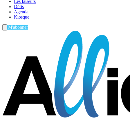
Les faiseurs
Défis
Agenda
Kiosque
M'abonner