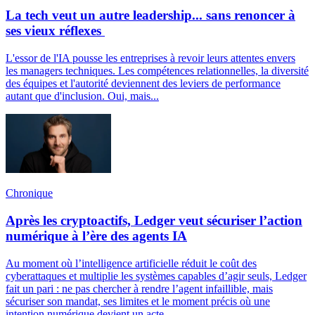
La tech veut un autre leadership... sans renoncer à
ses vieux réflexes
L'essor de l'IA pousse les entreprises à revoir leurs attentes envers
les managers techniques. Les compétences relationnelles, la diversité
des équipes et l'autorité deviennent des leviers de performance
autant que d'inclusion. Oui, mais...
Chronique
Après les cryptoactifs, Ledger veut sécuriser l’action
numérique à l’ère des agents IA
Au moment où l’intelligence artificielle réduit le coût des
cyberattaques et multiplie les systèmes capables d’agir seuls, Ledger
fait un pari : ne pas chercher à rendre l’agent infaillible, mais
sécuriser son mandat, ses limites et le moment précis où une
intention numérique devient un acte.