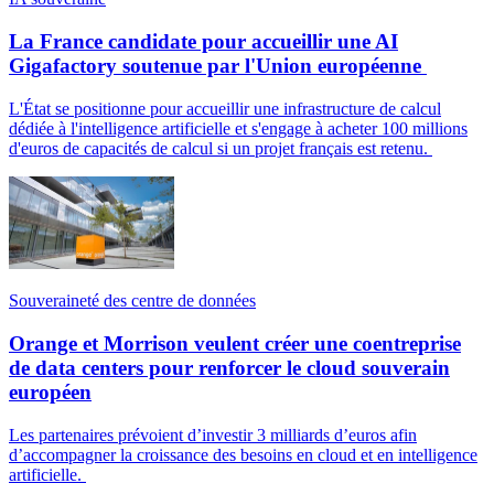
La France candidate pour accueillir une AI
Gigafactory soutenue par l'Union européenne
L'État se positionne pour accueillir une infrastructure de calcul
dédiée à l'intelligence artificielle et s'engage à acheter 100 millions
d'euros de capacités de calcul si un projet français est retenu.
Souveraineté des centre de données
Orange et Morrison veulent créer une coentreprise
de data centers pour renforcer le cloud souverain
européen
Les partenaires prévoient d’investir 3 milliards d’euros afin
d’accompagner la croissance des besoins en cloud et en intelligence
artificielle.