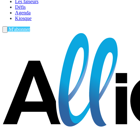
Les faiseurs
Défis
Agenda
Kiosque
M'abonner