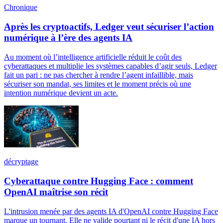
Chronique
Après les cryptoactifs, Ledger veut sécuriser l’action
numérique à l’ère des agents IA
Au moment où l’intelligence artificielle réduit le coût des
cyberattaques et multiplie les systèmes capables d’agir seuls, Ledger
fait un pari : ne pas chercher à rendre l’agent infaillible, mais
sécuriser son mandat, ses limites et le moment précis où une
intention numérique devient un acte.
décryptage
Cyberattaque contre Hugging Face : comment
OpenAI maîtrise son récit
L'intrusion menée par des agents IA d'OpenAI contre Hugging Face
marque un tournant. Elle ne valide pourtant ni le récit d'une IA hors