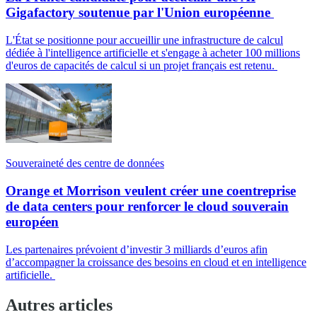
Gigafactory soutenue par l'Union européenne
L'État se positionne pour accueillir une infrastructure de calcul
dédiée à l'intelligence artificielle et s'engage à acheter 100 millions
d'euros de capacités de calcul si un projet français est retenu.
Souveraineté des centre de données
Orange et Morrison veulent créer une coentreprise
de data centers pour renforcer le cloud souverain
européen
Les partenaires prévoient d’investir 3 milliards d’euros afin
d’accompagner la croissance des besoins en cloud et en intelligence
artificielle.
Autres articles