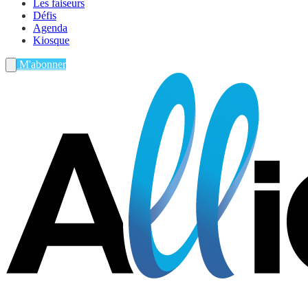
Les faiseurs
Défis
Agenda
Kiosque
M'abonner