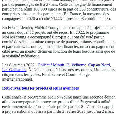
par des jeunes âgés de 8 à 27 ans. Cette campagne de financement
participatif a réuni 100 000 euros de la part de 350 contributeurs, des
entreprises ainsi que des particuliers (En France, la moyenne des
campagnes en 2020 a récolté 7144€ auprès de 98 contributeurs*).
En Février dernier, MoHo4Young a lancé un appel à projets national
au cours duquel 32 projets ont été reçus. En 2022, le programme
MoHo4Young a accompagné 8 projets qui ont été voté par un
comité de sélection mixte composé de parents, enfants, contributeurs
et partenaires. Ils ont reçu un soutien financier, un accompagnement
ciblé avec un mentor défini en fonction de leurs besoins ainsi que de
la visibilité médiatique.
Les 8 lauréats 2022 :
Collectif Minuit 12
,
Velhome
,
Cap au Nord
,
Les Gaillardes
, À l’école : nos déchets, nos ressources, Un parcours
citoyen dans les lycées, Final Score et Court métrage
intergénérationnel.
Retrouvez tous les projets et leurs avancées
Cette année, le programme MoHo4Young lance une seconde édition
afin d'accompagner de nouveaux projets d’intérêt général à utilité
environnementale et/ou sociétale portés par des 8-27 ans. Cet appel
à projets national ouvrira à partir du 2 février 2023 jusqu’au 2 mars.