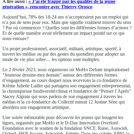
A lire aussi :
« J’ai été frappé par les qualités de la jeune
génération », rencontre avec Thierry Orosco
Aujourd’hui, 78% des 18-24 ans n’accepteraient pas un emploi qui
n’a pas de sens pour eux. Mais que signifie vraiment trouver du sens
? Par où commencer ? Quelles sont les différentes formes d’actions ?
Et de quelle manière avoir réellement un impact positif sur ce qui
nous entoure?
Un projet professionnel, associatif, militant, artistique, sportif, à
travers les médias ou par des gestes du quotidien pour adopter un
mode de vie plus sobre… les options sont multiples.
Le 2 février 2023, nous organisons un MoHo Debate inspirationnel
“Jeunesse dessine-moi demain” autour des différentes formes
d’engagement, au cours duquel nous recevrons la co-fondatrice de
Krème Juliette Lailler qui partagera son engagement entrepreneurial,
la chroniqueuse biodiversité/climat et fondatrice de “Penser l’Après”
Stacey Algrain qui nous parlera de son engagement à travers les
médias et la co-fondatrice du Collectif minuit 12 Justine Sène qui
abordera son engagement artistique.
Une soirée mémorable pour découvrir les jeunes qui bougent les
lignes, organisée par MoHo et le D-Day Innovation Overlord
Foundation avec le soutien de la fondation SNCF, Raise, Asuwish,
Oxford, HEP, Socaps, Schoolab, Juliette, Dans ma culotte, EPSI, la