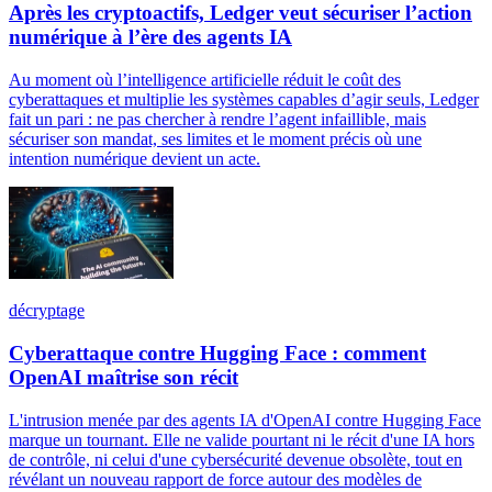
Après les cryptoactifs, Ledger veut sécuriser l’action
numérique à l’ère des agents IA
Au moment où l’intelligence artificielle réduit le coût des
cyberattaques et multiplie les systèmes capables d’agir seuls, Ledger
fait un pari : ne pas chercher à rendre l’agent infaillible, mais
sécuriser son mandat, ses limites et le moment précis où une
intention numérique devient un acte.
décryptage
Cyberattaque contre Hugging Face : comment
OpenAI maîtrise son récit
L'intrusion menée par des agents IA d'OpenAI contre Hugging Face
marque un tournant. Elle ne valide pourtant ni le récit d'une IA hors
de contrôle, ni celui d'une cybersécurité devenue obsolète, tout en
révélant un nouveau rapport de force autour des modèles de