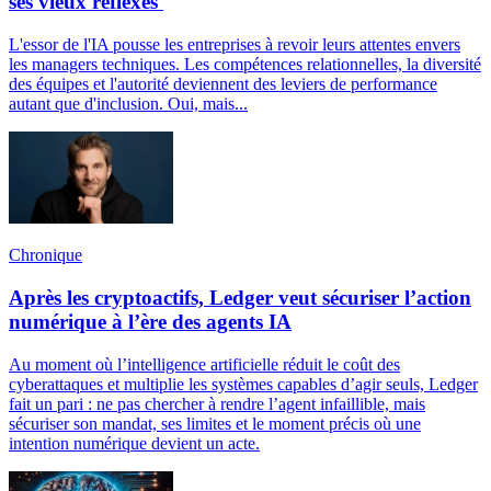
ses vieux réflexes
L'essor de l'IA pousse les entreprises à revoir leurs attentes envers
les managers techniques. Les compétences relationnelles, la diversité
des équipes et l'autorité deviennent des leviers de performance
autant que d'inclusion. Oui, mais...
Chronique
Après les cryptoactifs, Ledger veut sécuriser l’action
numérique à l’ère des agents IA
Au moment où l’intelligence artificielle réduit le coût des
cyberattaques et multiplie les systèmes capables d’agir seuls, Ledger
fait un pari : ne pas chercher à rendre l’agent infaillible, mais
sécuriser son mandat, ses limites et le moment précis où une
intention numérique devient un acte.