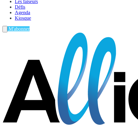
Les faiseurs
Défis
Agenda
Kiosque
M'abonner