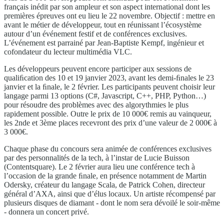
français inédit par son ampleur et son aspect international dont les
premières épreuves ont eu lieu le 22 novembre. Objectif : mettre en
avant le métier de développeur, tout en réunissant l’écosystème
autour d’un événement festif et de conférences exclusives.
L’événement est parrainé par Jean-Baptiste Kempf, ingénieur et
cofondateur du lecteur multimédia VLC.
Les développeurs peuvent encore participer aux sessions de
qualiﬁcation des 10 et 19 janvier 2023, avant les demi-ﬁnales le 23
janvier et la ﬁnale, le 2 février. Les participants peuvent choisir leur
langage parmi 13 options (C#, Javascript, C++, PHP, Python…)
pour résoudre des problèmes avec des algorythmies le plus
rapidement possible. Outre le prix de 10 000€ remis au vainqueur,
les 2nde et 3ème places recevront des prix d’une valeur de 2 000€ à
3 000€.
Chaque phase du concours sera animée de conférences exclusives
par des personnalités de la tech, à l’instar de Lucie Buisson
(Contentsquare). Le 2 février aura lieu une conférence tech à
l’occasion de la grande ﬁnale, en présence notamment de Martin
Odersky, créateur du langage Scala, de Patrick Cohen, directeur
général d’AXA, ainsi que d’élus locaux. Un artiste récompensé par
plusieurs disques de diamant - dont le nom sera dévoilé le soir-même
- donnera un concert privé.