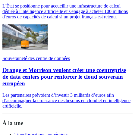
L'État se positionne pour accueillir une infrastructure de calcul
dédiée à l'intelligence artificielle et s'engage à acheter 100 millions
d'euros de capacités de calcul si un projet français est retenu.
Souveraineté des centre de données
Orange et Morrison veulent créer une coentreprise
de data centers pour renforcer le cloud souverain
européen
Les partenaires prévoient d’investir 3 milliards d’euros afin
d’accompagner la croissance des besoins en cloud et en intelligence
artificielle.
À la une
Transformations numériques