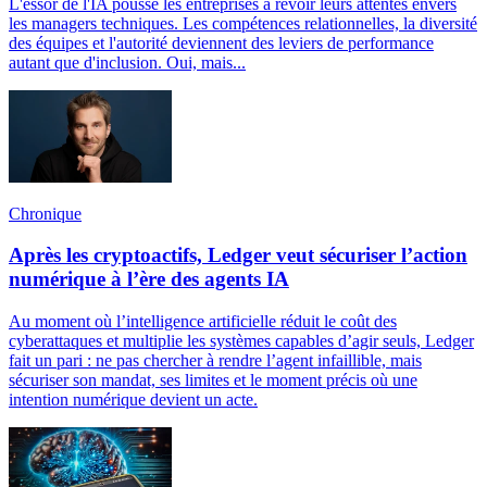
L'essor de l'IA pousse les entreprises à revoir leurs attentes envers
les managers techniques. Les compétences relationnelles, la diversité
des équipes et l'autorité deviennent des leviers de performance
autant que d'inclusion. Oui, mais...
Chronique
Après les cryptoactifs, Ledger veut sécuriser l’action
numérique à l’ère des agents IA
Au moment où l’intelligence artificielle réduit le coût des
cyberattaques et multiplie les systèmes capables d’agir seuls, Ledger
fait un pari : ne pas chercher à rendre l’agent infaillible, mais
sécuriser son mandat, ses limites et le moment précis où une
intention numérique devient un acte.