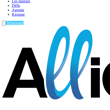
Les faiseurs
Défis
Agenda
Kiosque
M'abonner