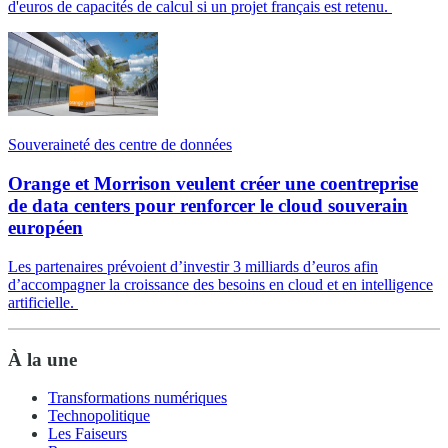
d'euros de capacités de calcul si un projet français est retenu.
Souveraineté des centre de données
Orange et Morrison veulent créer une coentreprise
de data centers pour renforcer le cloud souverain
européen
Les partenaires prévoient d’investir 3 milliards d’euros afin
d’accompagner la croissance des besoins en cloud et en intelligence
artificielle.
À la une
Transformations numériques
Technopolitique
Les Faiseurs