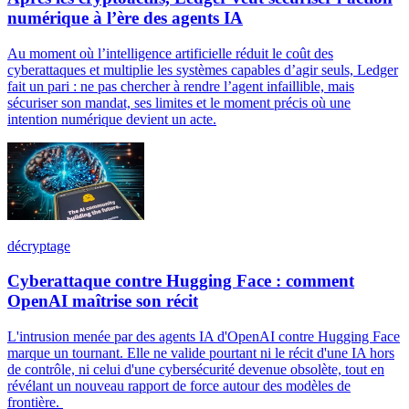
numérique à l’ère des agents IA
Au moment où l’intelligence artificielle réduit le coût des
cyberattaques et multiplie les systèmes capables d’agir seuls, Ledger
fait un pari : ne pas chercher à rendre l’agent infaillible, mais
sécuriser son mandat, ses limites et le moment précis où une
intention numérique devient un acte.
décryptage
Cyberattaque contre Hugging Face : comment
OpenAI maîtrise son récit
L'intrusion menée par des agents IA d'OpenAI contre Hugging Face
marque un tournant. Elle ne valide pourtant ni le récit d'une IA hors
de contrôle, ni celui d'une cybersécurité devenue obsolète, tout en
révélant un nouveau rapport de force autour des modèles de
frontière.