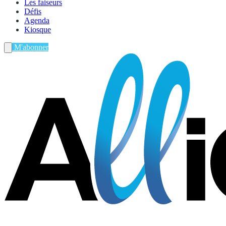
Les faiseurs
Défis
Agenda
Kiosque
M'abonner