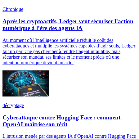
Chronique
Après les cryptoactifs, Ledger veut sécuriser l’action
numérique à l’ère des agents IA
Au moment où l’intelligence artificielle réduit le coût des
cyberattaques et multiplie les systèmes capables d’agir seuls, Ledger
fait un pari : ne pas chercher à rendre l’agent infaillible, mais
sécuriser son mandat, ses limites et le moment précis où une
intention numérique devient un acte.
décryptage
Cyberattaque contre Hugging Face : comment
OpenAI maîtrise son récit
L'intrusion menée par des agents IA d'OpenAI contre Hugging Face