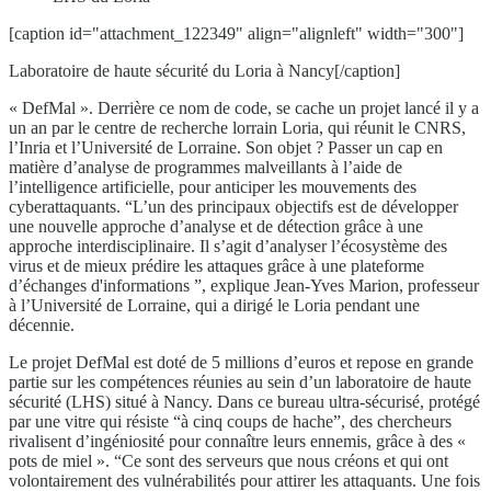
[caption id="attachment_122349" align="alignleft" width="300"]
Laboratoire de haute sécurité du Loria à Nancy[/caption]
« DefMal ». Derrière ce nom de code, se cache un projet lancé il y a
un an par le centre de recherche lorrain Loria, qui réunit le CNRS,
l’Inria et l’Université de Lorraine. Son objet ? Passer un cap en
matière d’analyse de programmes malveillants à l’aide de
l’intelligence artificielle, pour anticiper les mouvements des
cyberattaquants. “L’un des principaux objectifs est de développer
une nouvelle approche d’analyse et de détection grâce à une
approche interdisciplinaire. Il s’agit d’analyser l’écosystème des
virus et de mieux prédire les attaques grâce à une plateforme
d’échanges d'informations ”, explique Jean-Yves Marion, professeur
à l’Université de Lorraine, qui a dirigé le Loria pendant une
décennie.
Le projet DefMal est doté de 5 millions d’euros et repose en grande
partie sur les compétences réunies au sein d’un laboratoire de haute
sécurité (LHS) situé à Nancy. Dans ce bureau ultra-sécurisé, protégé
par une vitre qui résiste “à cinq coups de hache”, des chercheurs
rivalisent d’ingéniosité pour connaître leurs ennemis, grâce à des «
pots de miel ». “Ce sont des serveurs que nous créons et qui ont
volontairement des vulnérabilités pour attirer les attaquants. Une fois