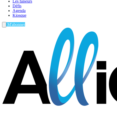
Les faiseurs
Défis
Agenda
Kiosque
M'abonner