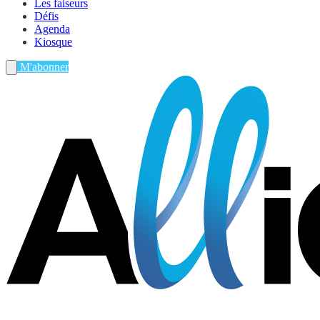
Les faiseurs
Défis
Agenda
Kiosque
M'abonner