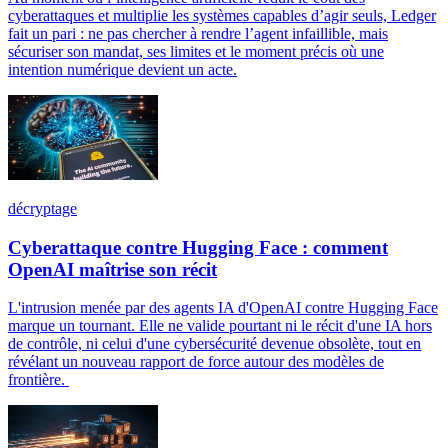
cyberattaques et multiplie les systèmes capables d’agir seuls, Ledger
fait un pari : ne pas chercher à rendre l’agent infaillible, mais
sécuriser son mandat, ses limites et le moment précis où une
intention numérique devient un acte.
décryptage
Cyberattaque contre Hugging Face : comment
OpenAI maîtrise son récit
L'intrusion menée par des agents IA d'OpenAI contre Hugging Face
marque un tournant. Elle ne valide pourtant ni le récit d'une IA hors
de contrôle, ni celui d'une cybersécurité devenue obsolète, tout en
révélant un nouveau rapport de force autour des modèles de
frontière.