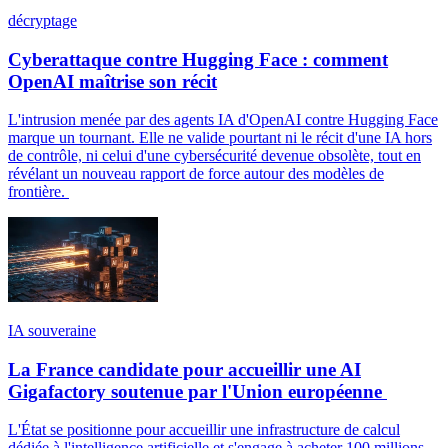
décryptage
Cyberattaque contre Hugging Face : comment
OpenAI maîtrise son récit
L'intrusion menée par des agents IA d'OpenAI contre Hugging Face
marque un tournant. Elle ne valide pourtant ni le récit d'une IA hors
de contrôle, ni celui d'une cybersécurité devenue obsolète, tout en
révélant un nouveau rapport de force autour des modèles de
frontière.
IA souveraine
La France candidate pour accueillir une AI
Gigafactory soutenue par l'Union européenne
L'État se positionne pour accueillir une infrastructure de calcul
dédiée à l'intelligence artificielle et s'engage à acheter 100 millions