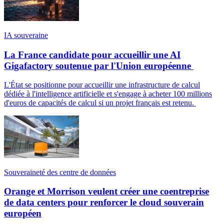
IA souveraine
La France candidate pour accueillir une AI
Gigafactory soutenue par l'Union européenne
L'État se positionne pour accueillir une infrastructure de calcul
dédiée à l'intelligence artificielle et s'engage à acheter 100 millions
d'euros de capacités de calcul si un projet français est retenu.
Souveraineté des centre de données
Orange et Morrison veulent créer une coentreprise
de data centers pour renforcer le cloud souverain
européen