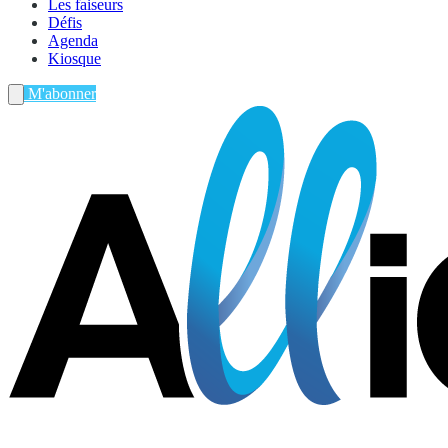
Les faiseurs
Défis
Agenda
Kiosque
M'abonner