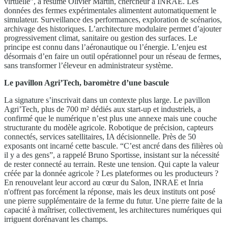
virtuelle”, a résumé Olivier Martin, chercheur à INRAE. Les
données des fermes expérimentales alimentent automatiquement le
simulateur. Surveillance des performances, exploration de scénarios,
archivage des historiques. L’architecture modulaire permet d’ajouter
progressivement climat, sanitaire ou gestion des surfaces. Le
principe est connu dans l’aéronautique ou l’énergie. L’enjeu est
désormais d’en faire un outil opérationnel pour un réseau de fermes,
sans transformer l’éleveur en administrateur système.
Le pavillon Agri’Tech, baromètre d’une bascule
La signature s’inscrivait dans un contexte plus large. Le pavillon
Agri’Tech, plus de 700 m² dédiés aux start-up et industriels, a
confirmé que le numérique n’est plus une annexe mais une couche
structurante du modèle agricole. Robotique de précision, capteurs
connectés, services satellitaires, IA décisionnelle. Près de 50
exposants ont incarné cette bascule. “C’est ancré dans des filières où
il y a des gens”, a rappelé Bruno Sportisse, insistant sur la nécessité
de rester connecté au terrain. Reste une tension. Qui capte la valeur
créée par la donnée agricole ? Les plateformes ou les producteurs ?
En renouvelant leur accord au cœur du Salon, INRAE et Inria
n'offrent pas forcément la réponse, mais les deux instituts ont posé
une pierre supplémentaire de la ferme du futur. Une pierre faite de la
capacité à maîtriser, collectivement, les architectures numériques qui
irriguent dorénavant les champs.