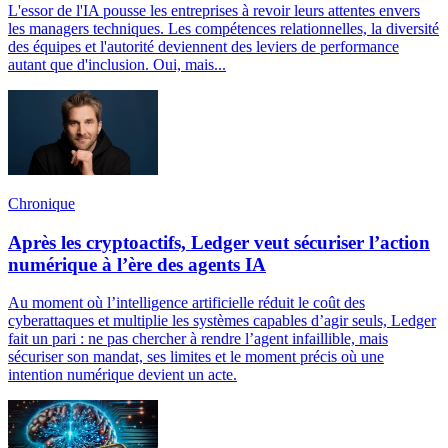
L'essor de l'IA pousse les entreprises à revoir leurs attentes envers
les managers techniques. Les compétences relationnelles, la diversité
des équipes et l'autorité deviennent des leviers de performance
autant que d'inclusion. Oui, mais...
Chronique
Après les cryptoactifs, Ledger veut sécuriser l’action
numérique à l’ère des agents IA
Au moment où l’intelligence artificielle réduit le coût des
cyberattaques et multiplie les systèmes capables d’agir seuls, Ledger
fait un pari : ne pas chercher à rendre l’agent infaillible, mais
sécuriser son mandat, ses limites et le moment précis où une
intention numérique devient un acte.