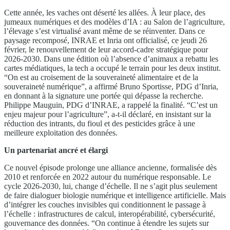
Cette année, les vaches ont déserté les allées. À leur place, des
jumeaux numériques et des modèles d’IA : au Salon de l’agriculture,
l’élevage s’est virtualisé avant même de se réinventer. Dans ce
paysage recomposé, INRAE et Inria ont officialisé, ce jeudi 26
février, le renouvellement de leur accord-cadre stratégique pour
2026-2030. Dans une édition où l’absence d’animaux a rebattu les
cartes médiatiques, la tech a occupé le terrain pour les deux institut.
“On est au croisement de la souveraineté alimentaire et de la
souveraineté numérique”, a affirmé Bruno Sportisse, PDG d’Inria,
en donnant à la signature une portée qui dépasse la recherche.
Philippe Mauguin, PDG d’INRAE, a rappelé la finalité. “C’est un
enjeu majeur pour l’agriculture”, a-t-il déclaré, en insistant sur la
réduction des intrants, du fioul et des pesticides grâce à une
meilleure exploitation des données.
Un partenariat ancré et élargi
Ce nouvel épisode prolonge une alliance ancienne, formalisée dès
2010 et renforcée en 2022 autour du numérique responsable. Le
cycle 2026-2030, lui, change d’échelle. Il ne s’agit plus seulement
de faire dialoguer biologie numérique et intelligence artificielle. Mais
d’intégrer les couches invisibles qui conditionnent le passage à
l’échelle : infrastructures de calcul, interopérabilité, cybersécurité,
gouvernance des données. “On continue à étendre les sujets sur