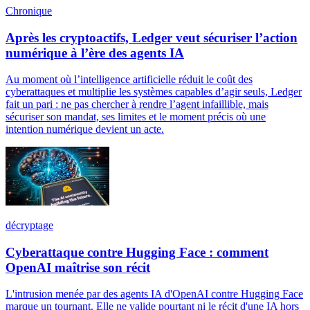
Chronique
Après les cryptoactifs, Ledger veut sécuriser l’action
numérique à l’ère des agents IA
Au moment où l’intelligence artificielle réduit le coût des
cyberattaques et multiplie les systèmes capables d’agir seuls, Ledger
fait un pari : ne pas chercher à rendre l’agent infaillible, mais
sécuriser son mandat, ses limites et le moment précis où une
intention numérique devient un acte.
décryptage
Cyberattaque contre Hugging Face : comment
OpenAI maîtrise son récit
L'intrusion menée par des agents IA d'OpenAI contre Hugging Face
marque un tournant. Elle ne valide pourtant ni le récit d'une IA hors