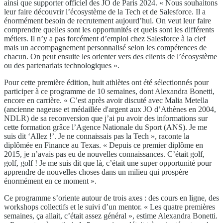
ainsi que supporter officiel des JO de Paris 2024. « Nous souhaitons
leur faire découvrir l’écosystème de la Tech et de Salesforce. Il a
énormément besoin de recrutement aujourd’hui. On veut leur faire
comprendre quelles sont les opportunités et quels sont les différents
métiers. Il n’y a pas forcément d’emploi chez Salesforce à la clef
mais un accompagnement personnalisé selon les compétences de
chacun. On peut ensuite les orienter vers des clients de l’écosystème
ou des partenariats technologiques ».
Pour cette première édition, huit athlètes ont été sélectionnés pour
participer à ce programme de 10 semaines, dont Alexandra Bonetti,
encore en carrière. « C’est après avoir discuté avec Malia Metella
(ancienne nageuse et médaillée d'argent aux JO d’Athènes en 2004,
NDLR) de sa reconversion que j’ai pu avoir des informations sur
cette formation grâce l’Agence Nationale du Sport (ANS). Je me
suis dit ‘Allez !’. Je ne connaissais pas la Tech », raconte la
diplômée en Finance au Texas. « Depuis ce premier diplôme en
2015, je n’avais pas eu de nouvelles connaissances. C’était golf,
golf, golf ! Je me suis dit que là, c’était une super opportunité pour
apprendre de nouvelles choses dans un milieu qui prospère
énormément en ce moment ».
Ce programme s’oriente autour de trois axes : des cours en ligne, des
workshops collectifs et le suivi d’un mentor. « Les quatre premières
semaines, ça allait, c’était assez général », estime Alexandra Bonetti.