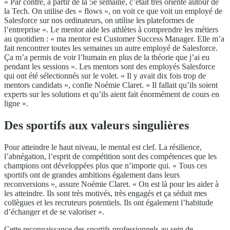
« Par contre, à partir de la 5e semaine, c’était très orienté autour de
la Tech. On utilise des « flows », on voit ce que voit un employé de
Salesforce sur nos ordinateurs, on utilise les plateformes de
l’entreprise ». Le mentor aide les athlètes à comprendre les métiers
au quotidien : « ma mentor est Customer Success Manager. Elle m’a
fait rencontrer toutes les semaines un autre employé de Salesforce.
Ça m’a permis de voir l’humain en plus de la théorie que j’ai eu
pendant les sessions ». Les mentors sont des employés Salesforce
qui ont été sélectionnés sur le volet. « Il y avait dix fois trop de
mentors candidats », confie Noémie Claret. « Il fallait qu’ils soient
experts sur les solutions et qu’ils aient fait énormément de cours en
ligne ».
Des sportifs aux valeurs singulières
Pour atteindre le haut niveau, le mental est clef. La résilience,
l’abnégation, l’esprit de compétition sont des compétences que les
champions ont développées plus que n’importe qui. « Tous ces
sportifs ont de grandes ambitions également dans leurs
reconversions », assure Noémie Claret. « On est là pour les aider à
les atteindre. Ils sont très motivés, très engagés et ça séduit mes
collègues et les recruteurs potentiels. Ils ont également l’habitude
d’échanger et de se valoriser ».
Cette reconnaissance des sportifs professionnels au sein de