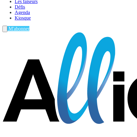
Les faiseurs
Défis
Agenda
Kiosque
M'abonner