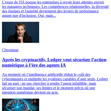
L'essor de l'IA pousse les entreprises à revoir leurs attentes envers
les managers techniques. Les compétences relationnelles, la diversité
des équipes et l'autorité deviennent des leviers de performance
autant que d'inclusion. Oui, mais...
Chronique
Après les cryptoactifs, Ledger veut sécuriser l’action
numérique à l’ère des agents IA
Au moment où l’intelligence artificielle réduit le coût des
cyberattaques et multiplie les systèmes capables d’agir seuls, Ledger
fait un pari : ne pas chercher à rendre l’agent infaillible, mais
sécuriser son mandat, ses limites et le moment précis où une
intention numérique devient un acte.