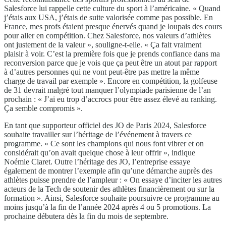
Salesforce lui rappelle cette culture du sport à l’américaine. « Quand
j’étais aux USA, j’étais de suite valorisée comme pas possible. En
France, mes profs étaient presque énervés quand je loupais des cours
pour aller en compétition. Chez Salesforce, nos valeurs d’athlètes
ont justement de la valeur », souligne-t-elle. « Ça fait vraiment
plaisir à voir. C’est la première fois que je prends confiance dans ma
reconversion parce que je vois que ça peut être un atout par rapport
à d’autres personnes qui ne vont peut-être pas mettre la même
charge de travail par exemple ». Encore en compétition, la golfeuse
de 31 devrait malgré tout manquer l’olympiade parisienne de l’an
prochain : « J’ai eu trop d’accrocs pour être assez élevé au ranking.
Ça semble compromis ».
En tant que supporteur officiel des JO de Paris 2024, Salesforce
souhaite travailler sur l’héritage de l’événement à travers ce
programme. « Ce sont les champions qui nous font vibrer et on
considérait qu’on avait quelque chose à leur offrir », indique
Noémie Claret. Outre l’héritage des JO, l’entreprise essaye
également de montrer l’exemple afin qu’une démarche auprès des
athlètes puisse prendre de l’ampleur : « On essaye d’inciter les autres
acteurs de la Tech de soutenir des athlètes financièrement ou sur la
formation ». Ainsi, Salesforce souhaite poursuivre ce programme au
moins jusqu’à la fin de l’année 2024 après 4 ou 5 promotions. La
prochaine débutera dès la fin du mois de septembre.