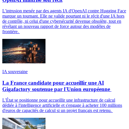
L'intrusion menée par des agents IA d'OpenAI contre Hugging Face
marque un tournant. Elle ne valide pourtant ni le récit d'une IA hors
de contrôle, ni celui d'une cybersécurité devenue obsolète, tout en
révélant un nouveau rapport de force autour des modèles de
frontière.
IA souveraine
La France candidate pour accueillir une AI
Gigafactory soutenue par l'Union européenne
L'État se positionne pour accueillir une infrastructure de calcul
dédiée à l'intelligence artificielle et s'engage à acheter 100 millions
d'euros de capacités de calcul si un projet français est retenu.