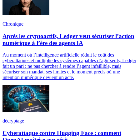
Chronique
Après les cryptoactifs, Ledger veut sécuriser l’action
numérique à l’ère des agents IA
Au moment où l’intelligence artificielle réduit le coût des
cyberattaques et multiplie les systèmes capables d’agir seuls, Ledger
fait un pari : ne pas chercher à rendre l’agent infaillible, mais
sécuriser son mandat, ses limites et le moment précis où une
intention numérique devient un acte.
décryptage
Cyberattaque contre Hugging Face : comment
OpenAI maîtrise son récit