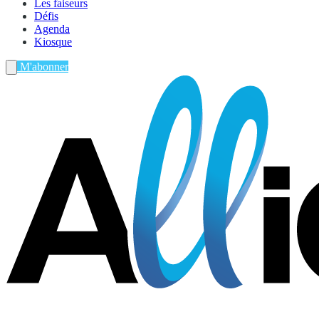
Les faiseurs
Défis
Agenda
Kiosque
M'abonner