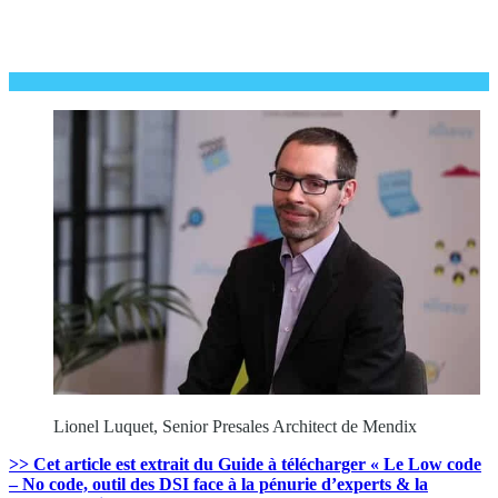
Lionel Luquet, Senior Presales Architect de Mendix
>> Cet article est extrait du Guide à télécharger « Le Low code
– No code, outil des DSI face à la pénurie d’experts & la