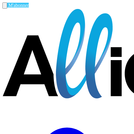
M'abonner