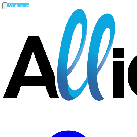
M'abonner