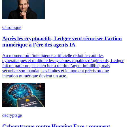
Chronique
Après les cryptoactifs, Ledger veut sécuriser l’action
numérique à l’ère des agents IA
Au moment où l’intelligence artificielle réduit le coût des
cyberattaques et multiplie les systèmes capables d’agir seuls, Ledger
fait un pari : ne pas chercher à rendre l’agent infaillible, mais
sécuriser son mandat, ses limites et le moment précis où une
intention numérique devient un acte.
décryptage
Cyberattaque contre Hugging Face : comment