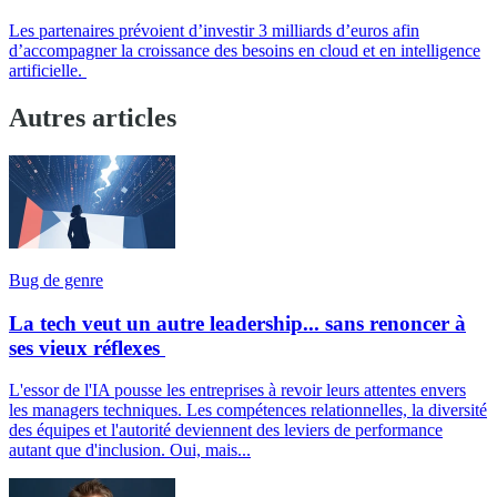
Les partenaires prévoient d’investir 3 milliards d’euros afin
d’accompagner la croissance des besoins en cloud et en intelligence
artificielle.
Autres articles
Bug de genre
La tech veut un autre leadership... sans renoncer à
ses vieux réflexes
L'essor de l'IA pousse les entreprises à revoir leurs attentes envers
les managers techniques. Les compétences relationnelles, la diversité
des équipes et l'autorité deviennent des leviers de performance
autant que d'inclusion. Oui, mais...