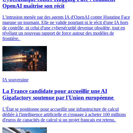
OpenAI maîtrise son récit
L'intrusion menée par des agents IA d'OpenAI contre Hugging Face
marque un tournant. Elle ne valide pourtant ni le récit d'une IA hors
de contrôle, ni celui d'une cybersécurité devenue obsolète, tout en
révélant un nouveau rapport de force autour des modèles de
frontière.
IA souveraine
La France candidate pour accueillir une AI
Gigafactory soutenue par l'Union européenne
L'État se positionne pour accueillir une infrastructure de calcul
dédiée à l'intelligence artificielle et s'engage à acheter 100 millions
d'euros de capacités de calcul si un projet français est retenu.