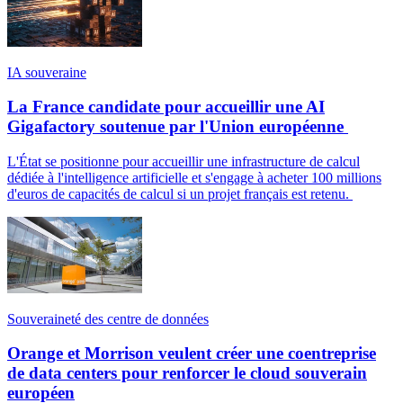
IA souveraine
La France candidate pour accueillir une AI
Gigafactory soutenue par l'Union européenne
L'État se positionne pour accueillir une infrastructure de calcul
dédiée à l'intelligence artificielle et s'engage à acheter 100 millions
d'euros de capacités de calcul si un projet français est retenu.
Souveraineté des centre de données
Orange et Morrison veulent créer une coentreprise
de data centers pour renforcer le cloud souverain
européen