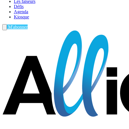
Les faiseurs
Défis
Agenda
Kiosque
M'abonner