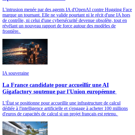
L'intrusion menée par des agents IA d'OpenAI contre Hugging Face
marque un tournant. Elle ne valide pourtant ni le récit d'une IA hors
de contrôle, ni celui d'une cybersécurité devenue obsolète, tout en
révélant un nouveau rapport de force autour des modèles de
frontière.
IA souveraine
La France candidate pour accueillir une AI
Gigafactory soutenue par l'Union européenne
L'État se positionne pour accueillir une infrastructure de calcul
dédiée à l'intelligence artificielle et s'engage à acheter 100 millions
d'euros de capacités de calcul si un projet français est retenu.