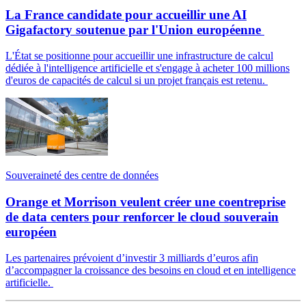
La France candidate pour accueillir une AI
Gigafactory soutenue par l'Union européenne
L'État se positionne pour accueillir une infrastructure de calcul
dédiée à l'intelligence artificielle et s'engage à acheter 100 millions
d'euros de capacités de calcul si un projet français est retenu.
Souveraineté des centre de données
Orange et Morrison veulent créer une coentreprise
de data centers pour renforcer le cloud souverain
européen
Les partenaires prévoient d’investir 3 milliards d’euros afin
d’accompagner la croissance des besoins en cloud et en intelligence
artificielle.