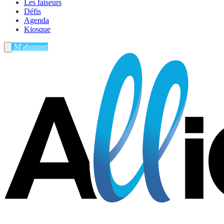
Les faiseurs
Défis
Agenda
Kiosque
M'abonner