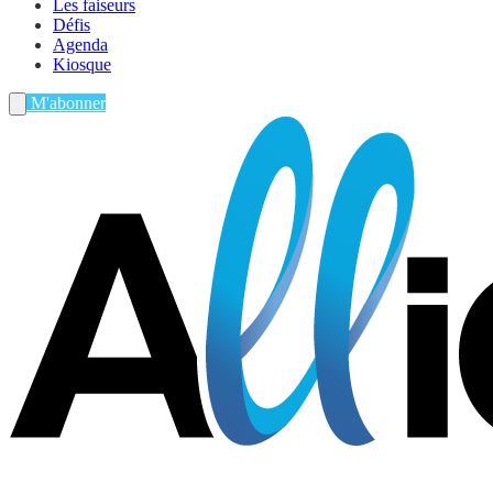
Les faiseurs
Défis
Agenda
Kiosque
M'abonner