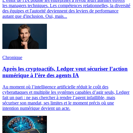
L'essor de l'IA pousse les entreprises à revoir leurs attentes envers
les managers techniques. Les compétences relationnelles, la diversité
des équipes et l'autorité deviennent des leviers de performance
autant que d'inclusion. Oui, mais...
Chronique
Après les cryptoactifs, Ledger veut sécuriser l’action
numérique à l’ère des agents IA
Au moment où l’intelligence artificielle réduit le coût des
cyberattaques et multiplie les systèmes capables d’agir seuls, Ledger
fait un pari : ne pas chercher à rendre l’agent infaillible, mais
sécuriser son mandat, ses limites et le moment précis où une
intention numérique devient un acte.