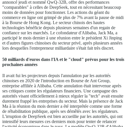
annoncé jeudi et nommé QwQ-32B, offre des performances
"comparables" à celles de DeepSeek, tout en nécessitant beaucoup
moins de données pour fonctionner. Les actions du géant du
commerce en ligne ont grimpé de plus de 7% avant la pause de midi
à la Bourse de Hong Kong. Le secteur chinois des hautes
technologies bénéficie depuis plusieurs semaines d'un regain de
confiance sur les marchés. Le cofondateur d'Alibaba, Jack Ma, a
participé le mois dernier à une réunion entre le président Xi Jinping
et d'autres figures chinoises du secteur privé, après plusieurs années
lors desquelles l'entrepreneur milliardaire s'était fait très discret.
50 milliards d'euros dans l'IA et le "cloud" prévus pour les trois
prochaines années
Il avait fui les projecteurs depuis l'annulation par les autorités
chinoises en 2020 de l'introduction en Bourse de Ant Group,
entreprise affiliée à Alibaba. Cette annulation était intervenue après
ses critiques contre les régulateurs financiers. Une campagne des
autorités visant officiellement à mieux réguler la "tech" avait ensuite
durement frappé les entreprises du secteur. Mais la présence de Jack
Ma à la réunion du mois dernier a été interprétée comme une forme
de réhabilitation publique, après ses démêlés avec les régulateurs.
L'irruption de DeepSeek est bien accueillie par les autorités, qui ont
intensifié leurs mesures ces derniers mois pour tenter de relancer
l'activité économique dans le pays. Le modèle QwQ-32B d'Alibaba