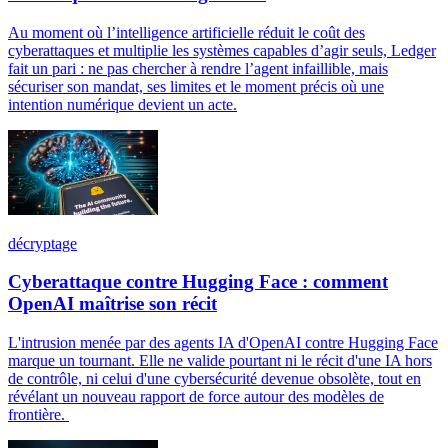
Au moment où l’intelligence artificielle réduit le coût des
cyberattaques et multiplie les systèmes capables d’agir seuls, Ledger
fait un pari : ne pas chercher à rendre l’agent infaillible, mais
sécuriser son mandat, ses limites et le moment précis où une
intention numérique devient un acte.
décryptage
Cyberattaque contre Hugging Face : comment
OpenAI maîtrise son récit
L'intrusion menée par des agents IA d'OpenAI contre Hugging Face
marque un tournant. Elle ne valide pourtant ni le récit d'une IA hors
de contrôle, ni celui d'une cybersécurité devenue obsolète, tout en
révélant un nouveau rapport de force autour des modèles de
frontière.