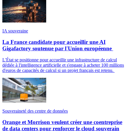
IA souveraine
La France candidate pour accueillir une AI
Gigafactory soutenue par l'Union européenne
L'État se positionne pour accueillir une infrastructure de calcul
dédiée à l'intelligence artificielle et s'engage à acheter 100 millions
d'euros de capacités de calcul si un projet français est retenu.
Souveraineté des centre de données
Orange et Morrison veulent créer une coentreprise
de data centers pour renforcer le cloud souverain