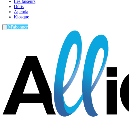
Les faiseurs
Défis
Agenda
Kiosque
M'abonner