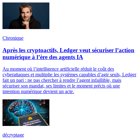
Chronique
Après les cryptoactifs, Ledger veut sécuriser l’action
numérique à l’ère des agents IA
Au moment où l’intelligence artificielle réduit le coût des
cyberattaques et multiplie les systèmes capables d’agir seuls, Ledger
fait un pari : ne pas chercher à rendre l’agent infaillible, mais
sécuriser son mandat, ses limites et le moment précis où une
intention numérique devient un acte.
décryptage