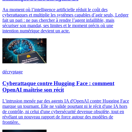
Au moment où l’intelligence artificielle réduit le coût des
cyberattaques et multiplie les systèmes capables d’agir seuls, Ledger
fait un pari : ne pas chercher à rendre l’agent infaillible, mais
sécuriser son mandat, ses limites et le moment précis où une
intention numérique devient un acte.
décryptage
Cyberattaque contre Hugging Face : comment
OpenAI maîtrise son récit
L'intrusion menée par des agents IA d'OpenAI contre Hugging Face
marque un tournant. Elle ne valide pourtant ni le récit d'une IA hors
de contrôle, ni celui d'une cybersécurité devenue obsolète, tout en
révélant un nouveau rapport de force autour des modèles de
frontière.