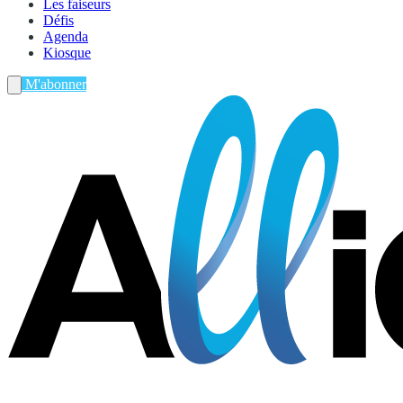
Les faiseurs
Défis
Agenda
Kiosque
M'abonner