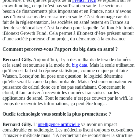
problème, c’est que les projets de la
French Tech
se reposent sur le
crownfunding, ce qui n’est pas suffisant en santé. Le secteur a
besoin de financements plus importants et en France, nous n’avons
pas d’investisseurs de croissance en santé. C’est dommage car, du
fait de la réglementation, les sociétés en santé restent en France au
lieu de se délocaliser. C’est la raison pour laquelle j’ai fondé le fonds
iBionext Growth Fund. Cela permet à iBionext d’être présent autour
d’une société porteuse d’un projet, du démarrage à la croissance.
Comment percevez-vous l’apport du big data en santé ?
Bernard Gilly.
Aujourd’hui, il y a des milliards de tera de données
et la santé est soumise à la mode du
big data
. Mais la seule utilisation
qu’il en est fait est la réponse statistique, comme ce que peut faire
Watson. Lorsqu’on lui pose une question, le logiciel détermine
qu’elle serait la cause la plus probable. Mais c’est consommateur en
puissance de calcul donc ce n’est pas satisfaisant. Concernant le
cloud, il faut arriver à recevoir les données transmises par les
applications de santé. Tout le monde n’est pas couvert par le wifi, le
temps de recevoir les informations, ça peut être long…
Quelle technologie vous semble la plus prometteuse ?
Bernard Gilly.
L’
intelligence artificielle
va avoir un impact
considérable en radiologie. Les médecins lisent toujours eux-mêmes
l’imagerie médicale mais l’IA permettrait de reconstituer la structure