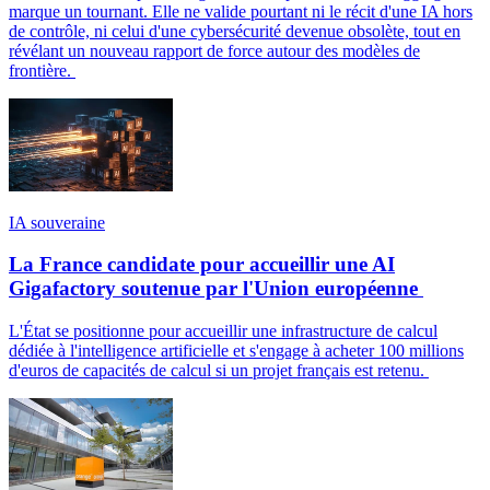
marque un tournant. Elle ne valide pourtant ni le récit d'une IA hors
de contrôle, ni celui d'une cybersécurité devenue obsolète, tout en
révélant un nouveau rapport de force autour des modèles de
frontière.
IA souveraine
La France candidate pour accueillir une AI
Gigafactory soutenue par l'Union européenne
L'État se positionne pour accueillir une infrastructure de calcul
dédiée à l'intelligence artificielle et s'engage à acheter 100 millions
d'euros de capacités de calcul si un projet français est retenu.