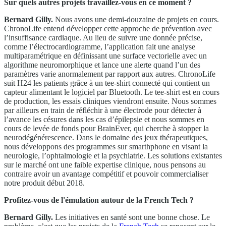
Sur quels autres projets travaillez-vous en ce moment ?
Bernard Gilly.
Nous avons une demi-douzaine de projets en cours.
ChronoLife entend développer cette approche de prévention avec
l’insuffisance cardiaque. Au lieu de suivre une donnée précise,
comme l’électrocardiogramme, l’application fait une analyse
multiparamétrique en définissant une surface vectorielle avec un
algorithme neuromorphique et lance une alerte quand l’un des
paramètres varie anormalement par rapport aux autres. ChronoLife
suit H24 les patients grâce à un tee-shirt connecté qui contient un
capteur alimentant le logiciel par Bluetooth. Le tee-shirt est en cours
de production, les essais cliniques viendront ensuite. Nous sommes
par ailleurs en train de réfléchir à une électrode pour détecter à
l’avance les césures dans les cas d’épilepsie et nous sommes en
cours de levée de fonds pour BrainEver, qui cherche à stopper la
neurodégénérescence. Dans le domaine des jeux thérapeutiques,
nous développons des programmes sur smarthphone en visant la
neurologie, l’ophtalmologie et la psychiatrie. Les solutions existantes
sur le marché ont une faible expertise clinique, nous pensons au
contraire avoir un avantage compétitif et pouvoir commercialiser
notre produit début 2018.
Profitez-vous de l'émulation autour de la French Tech ?
Bernard Gilly.
Les initiatives en santé sont une bonne chose. Le