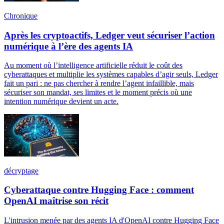
Chronique
Après les cryptoactifs, Ledger veut sécuriser l’action
numérique à l’ère des agents IA
Au moment où l’intelligence artificielle réduit le coût des
cyberattaques et multiplie les systèmes capables d’agir seuls, Ledger
fait un pari : ne pas chercher à rendre l’agent infaillible, mais
sécuriser son mandat, ses limites et le moment précis où une
intention numérique devient un acte.
décryptage
Cyberattaque contre Hugging Face : comment
OpenAI maîtrise son récit
L'intrusion menée par des agents IA d'OpenAI contre Hugging Face