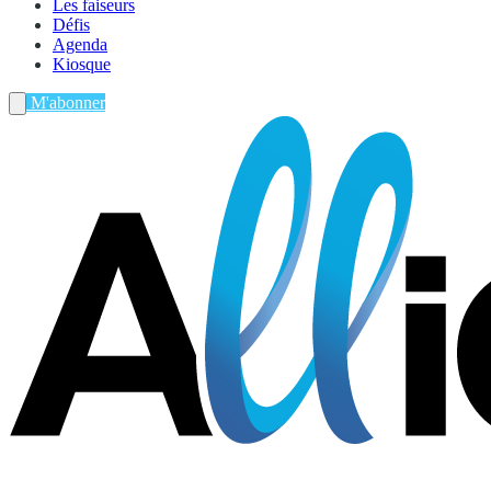
Les faiseurs
Défis
Agenda
Kiosque
M'abonner